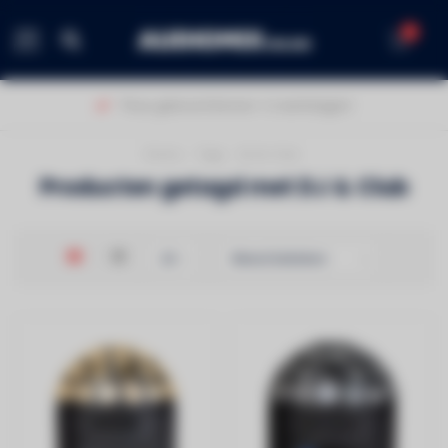
0
MENU
Thuis geleverd binnen 1-2 werkdagen!
Home
/
Tags
/
DJ & Club
Producten getagd met DJ & Club