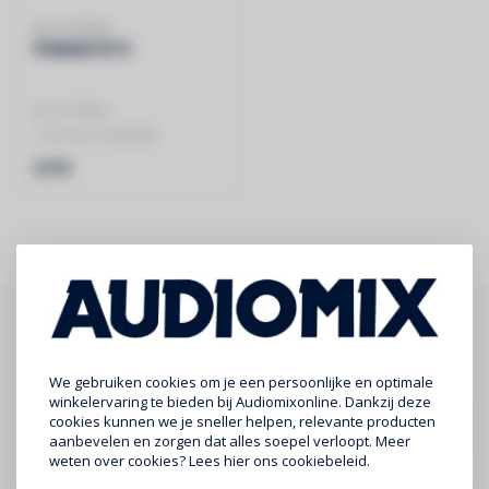
JB SYSTEMS
PIXBAR 12TC
JB SYSTEMS
- Full color lichtbalk
- 12x 3W RGB LED's
€279
- individuele pixelcontrol..
Abonneer je op onze nieuwsbrief
Blijf op de hoogte over onze laatste acties
We gebruiken cookies om je een persoonlijke en optimale
winkelervaring te bieden bij Audiomixonline. Dankzij deze
cookies kunnen we je sneller helpen, relevante producten
Abonneer
aanbevelen en zorgen dat alles soepel verloopt. Meer
weten over cookies? Lees
hier
ons cookiebeleid.