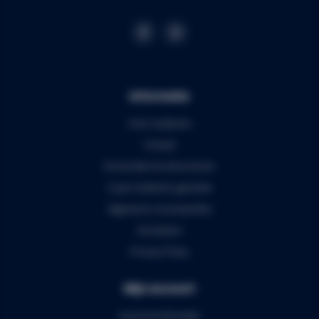
Informatie
Over Audiomix
Contact
Verzenden & retourneren
5 jaar Audiomix garantie
Algemene voorwaarden
Disclaimer
Privacy Policy
Mijn account
Account informatie