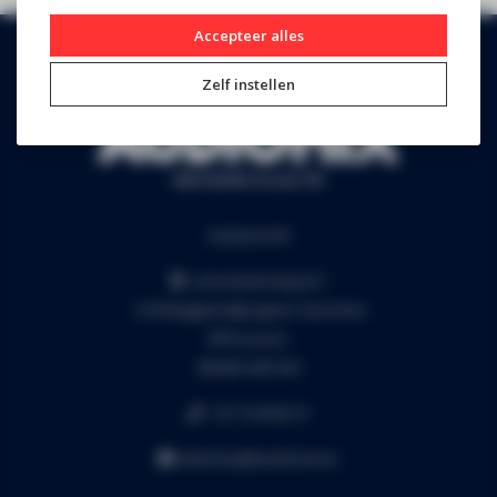
Accepteer alles
Zelf instellen
Audiomix BV
Liersesteenweg 321
3130 Begijnendijk (grens Aarschot)
RPR Leuven
BE0453.445.504
+32 16 49 82 41
webshop@audiomix.be