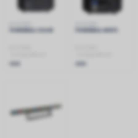
JB SYSTEMS
JB SYSTEMS
POWERBALL COLOR
POWERBALL WHITE
JB SYSTEMS
JB SYSTEMS
- Krachtig 200W LED
- Krachtig 200W LED
alternatief voor de
alternatief voor de
€359
€359
klassieke spiegelbol met
klassieke spiegelbol met
pin..
pin..