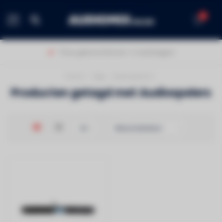
0
MENU
Thuis geleverd binnen 1-2 werkdagen!
Home
/
Tags
/
Audiospelers
Producten getagd met Audiospelers