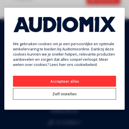
We gebruiken cookies om je een persoonlijke en optimale
winkelervaring te bieden bij Audiomixonline. Dankzij deze
cookies kunnen we je sneller helpen, relevante producten
aanbevelen en zorgen dat alles soepel verloopt. Meer
weten over cookies? Lees
hier
ons cookiebeleid.
Audiomix BV
Accepteer alles
Liersesteenweg 321
Zelf instellen
3130 Begijnendijk (grens Aarschot)
RPR Leuven
BE0453.445.504
+32 16 49 82 41