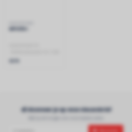
AUDIOPHONY
MPU130+
AUDIOPHONY PA
- Multimediaspeler CD / USB
/ SD / TUNER / BT en DAB+
€579
- Nieuw: DAB..
Abonneer je op onze nieuwsbrief
Blijf op de hoogte over onze laatste acties
Abonneer