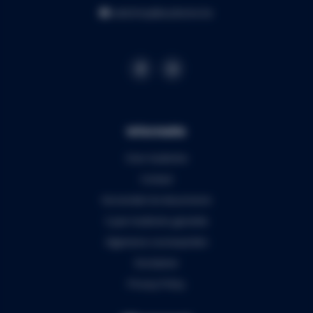
webshop@audiomix.be
Informatie
Over Audiomix
Contact
Verzenden & retourneren
5 jaar Audiomix garantie
Algemene voorwaarden
Disclaimer
Privacy Policy