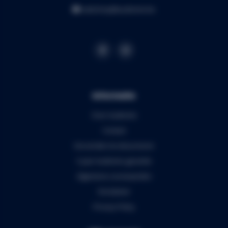
webshop@audiomix.be
Informatie
Over Audiomix
Contact
Verzenden & retourneren
5 jaar Audiomix garantie
Algemene voorwaarden
Disclaimer
Privacy Policy