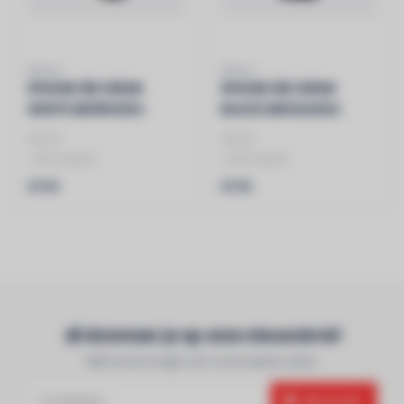
APPLE
APPLE
IPHONE 16E 128GB
IPHONE 16E 128GB
WHITE MD1R4ZDA
BLACK MD1Q4ZDA
APPLE
APPLE
- MD1Q4ZDA
- MD1Q4ZDA
- IPHONE 16E
- IPHONE 16E
€719
€719
- 128GB
- 128GB
- Wit
- Zwart
- 5G
- 5G
Abonneer je op onze nieuwsbrief
Blijf op de hoogte over onze laatste acties
Abonneer