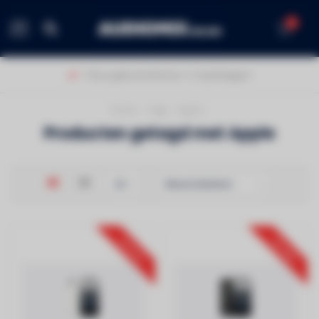
0
MENU
Thuis geleverd binnen 1-2 werkdagen!
Home
/
Tags
/
Apple
Producten getagd met Apple
291070
291069