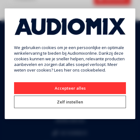
We gebruiken cookies om je een persoonlijke en optimale
winkelervaring te bieden bij Audiomixonline. Dankzij deze
cookies kunnen we je sneller helpen, relevante producten
aanbevelen en zorgen dat alles soepel verloopt. Meer
weten over cookies? Lees
hier
ons cookiebeleid.
Audiomix BV
Accepteer alles
Liersesteenweg 321
Zelf instellen
3130 Begijnendijk (grens Aarschot)
RPR Leuven
BE0453.445.504
+32 16 49 82 41