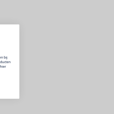
n bij
oducten
hier