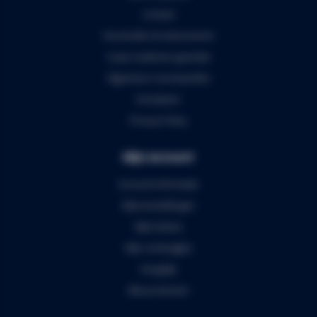
Contact
Verzenden & retourneren
5 jaar Audiomix garantie
Algemene voorwaarden
Disclaimer
Privacy Policy
Mijn account
Account informatie
Mijn bestellingen
Mijn tickets
Mijn verlanglijst
Vergelijk
Alle producten