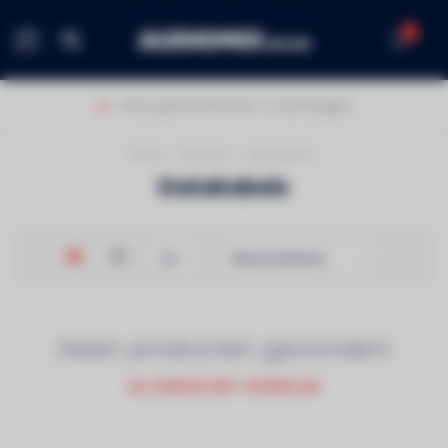
0
MENU
Thuis geleverd binnen 1-2 werkdagen!
Home
/
Netwerk
/
Datakabels
Datakabels
Geen producten gevonden!
GA VERDER MET WINKELEN