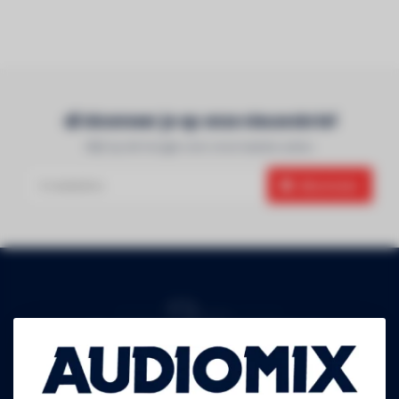
Abonneer je op onze nieuwsbrief
Blijf op de hoogte over onze laatste acties
Abonneer