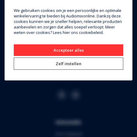
Audiomix BV
We gebruiken cookies om je een persoonlijke en optimale
winkelervaring te bieden bij Audiomixonline. Dankzij deze
Liersesteenweg 321
cookies kunnen we je sneller helpen, relevante producten
aanbevelen en zorgen dat alles soepel verloopt. Meer
3130 Begijnendijk (grens Aarschot)
weten over cookies? Lees
hier
ons cookiebeleid.
RPR Leuven
BE0453.445.504
Accepteer alles
+32 16 49 82 41
Zelf instellen
webshop@audiomix.be
Informatie
Over Audiomix