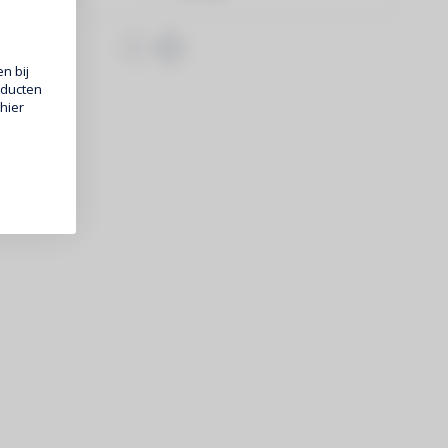
n bij
oducten
hier