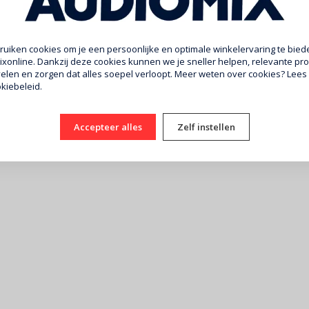
draadlo..
uiken cookies om je een persoonlijke en optimale winkelervaring te biede
xonline. Dankzij deze cookies kunnen we je sneller helpen, relevante pr
len en zorgen dat alles soepel verloopt. Meer weten over cookies? Lees
kiebeleid.
Accepteer alles
Zelf instellen