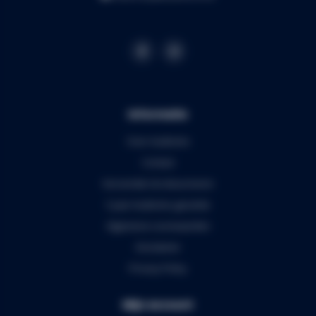
Informatie
Over Audiomix
Contact
Verzenden & retourneren
5 jaar Audiomix garantie
Algemene voorwaarden
Disclaimer
Privacy Policy
Mijn account