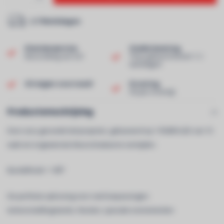
2-7 Werkdagen
Klantenservice
Snelle levering
Beoordeling van 9,0!
Thuis geleverd binnen 1-2
werkdagen!
Uit eigen voorraad!
Ervaring
40 jaar ervaring!
Productomschrijving
Door accu gevoede led-projector, gebaseerd op 1 RGBW-LED van 15
watt om ongewenste kleurschaduw te vermijden.
Bundelhoek = 10Â°
De perfecte oplossing voor veel toepassingen:
tentoonstellingstands, feesten, speciale evenementen