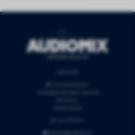
Audiomix BV
Liersesteenweg 321
3130 Begijnendijk (grens Aarschot)
RPR Leuven
BE0453.445.504
+32 16 49 82 41
webshop@audiomix.be