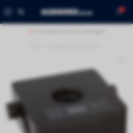
0
MENU
Thuis geleverd binnen 1-2 werkdagen!
Home
/
JB Systems ACCU DECOLITE IP