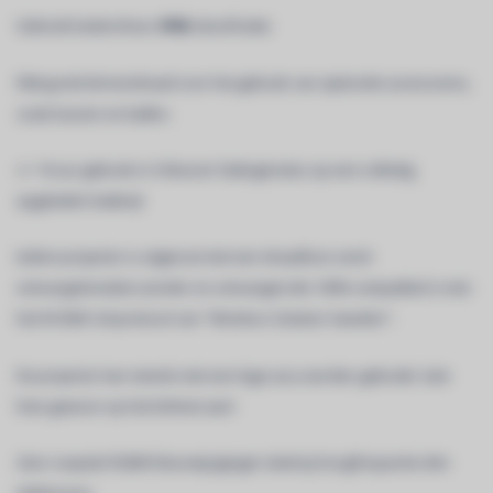
Gebruik buitenshuis:
IP65
-classificatie
Fitting met binnendraad voor het gebruik van optionele accessoires,
zoals buizen en ballen.
+/- 10 uur gebruik in 3-kleuren fadingmodus op een volledig
opgeladen batterij!
Iedere projector is uitgerust met een draadloze zend-
ontvangstmodule (zender en ontvanger) die 100% compatibel is met
het W-DMX G4-protocol van "Wireless Solution Sweden".
De projector kan steeds met een lege accu worden gebruikt: sluit
hem gewoon op het lichtnet aan!
Zeer soepele RGBW kleurwijzigingen dankzij hoogfrequente dim-