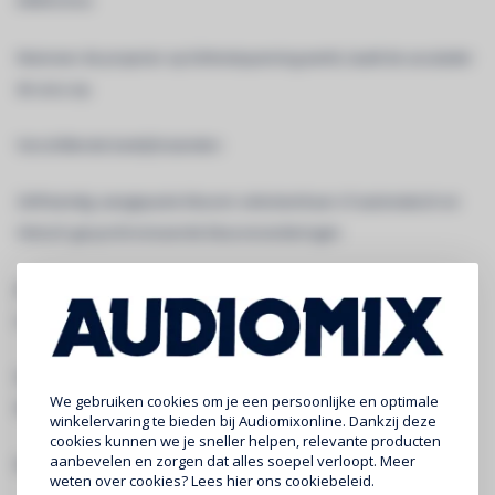
elektronica
Wanneer de projector op lichtnetspanning werkt, laadt de acculader
de accu op.
Verschillende bedrijfsstanden:
Zelfstandig: aangepaste kleuren selecteerbaar of automatisch en
ritmisch gesynchroniseerde kleurveranderingen
Master/slave-modus: fantastisch voorgeprogrammeerde, met de
muziek gesynchroniseerde lichtshows.
DMX-gestuurd: draadloos. (5 modi: 4 - 5 - 9 - 10 kanalen, Ledcon-02
We gebruiken cookies om je een persoonlijke en optimale
Mk2)
winkelervaring te bieden bij Audiomixonline. Dankzij deze
cookies kunnen we je sneller helpen, relevante producten
aanbevelen en zorgen dat alles soepel verloopt. Meer
Bediend via de draadloze IR-afstandsbediening
weten over cookies? Lees
hier
ons cookiebeleid.