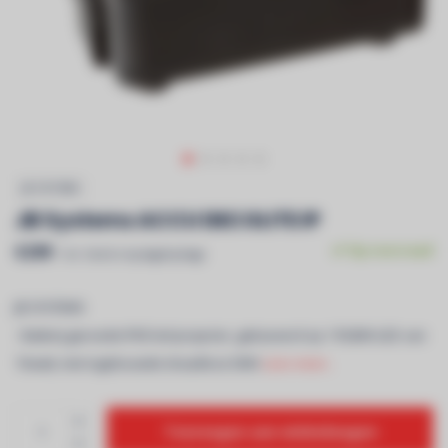
JB SYSTEMS
JB Systems ACCU DECOLITE IP
€299
Op voorraad
Incl. btw & recyclagebijdrage
JB SYSTEMS
- Batterij gevoede IP65 led-projector, gebaseerd op 1 RGBW-LED van
15watt, met ingebouwde draadloze DMX
Lees meer..
Toevoegen aan winkelwagen