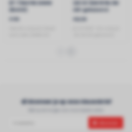
BT-THEATRE 20WW
LED UV-BAR 18 18x 3W
(BLACK)
LED-gebaseerd
blacklight effect
€199
€62,90
Stijlvolle compacte 20watt
JB SYSTEMS - Een compact
warm witte (3000K) LED
18x 3W LED-gebaseerd
theaterspo..
blacklight ef..
Abonneer je op onze nieuwsbrief
Blijf op de hoogte over onze laatste acties
Abonneer