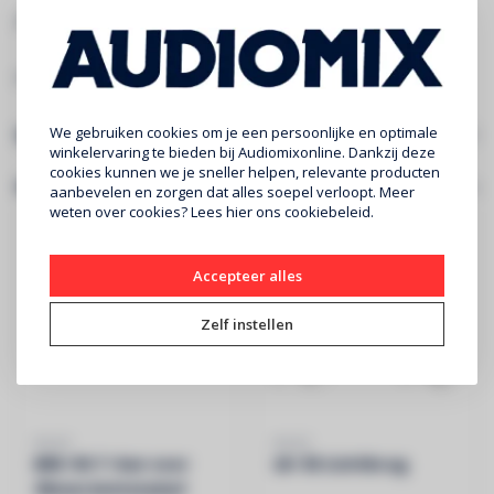
ABS-knoppen
Afwerking : Matzwarte epoxyverf
We gebruiken cookies om je een persoonlijke en optimale
Specificaties
winkelervaring te bieden bij Audiomixonline. Dankzij deze
cookies kunnen we je sneller helpen, relevante producten
Gerelateerde producten
aanbevelen en zorgen dat alles soepel verloopt. Meer
weten over cookies? Lees
hier
ons cookiebeleid.
Accepteer alles
Zelf instellen
HILEC
HILEC
BRE-50 T-bar voor
LB-30 Lichtbrug
35mm lichtstatief