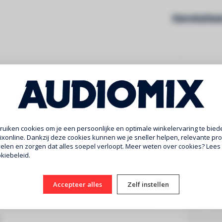
Gerelate
uiken cookies om je een persoonlijke en optimale winkelervaring te biede
xonline. Dankzij deze cookies kunnen we je sneller helpen, relevante pr
len en zorgen dat alles soepel verloopt. Meer weten over cookies? Lees
HILEC
kiebeleid.
MS-27 U
rechte
Accepteer alles
Zelf instellen
microf
€41,90
HILEC - Uni
microfoons
5