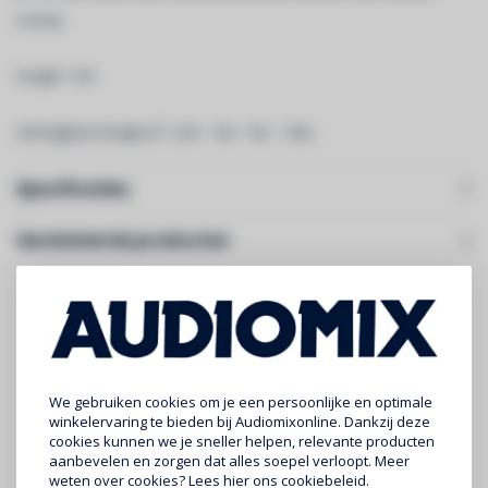
vrouw)
Lengte = 3m
Verkrijgbare lengtes:Â 1,3m ~ 3m ~ 5m ~ 10m.
Specificaties
Gerelateerde producten
We gebruiken cookies om je een persoonlijke en optimale
winkelervaring te bieden bij Audiomixonline. Dankzij deze
cookies kunnen we je sneller helpen, relevante producten
aanbevelen en zorgen dat alles soepel verloopt. Meer
weten over cookies? Lees
hier
ons cookiebeleid.