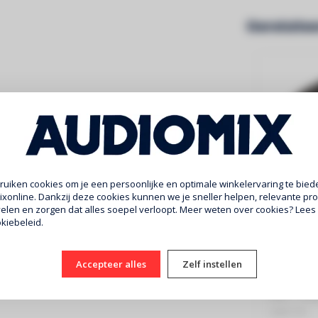
Gerelate
7
uiken cookies om je een persoonlijke en optimale winkelervaring te biede
xonline. Dankzij deze cookies kunnen we je sneller helpen, relevante pr
len en zorgen dat alles soepel verloopt. Meer weten over cookies? Lees
HILEC
kiebeleid.
COMBI C
3M
Accepteer alles
Zelf instellen
€22,90
HILEC - Pow
cable 3m