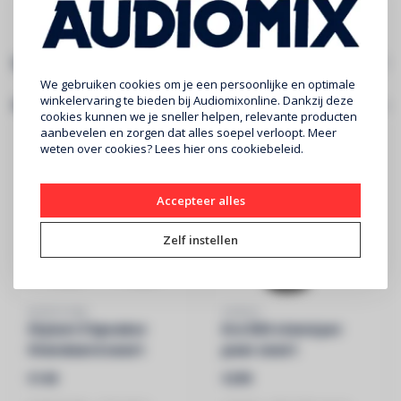
Montage materialen
Pluggen en schroeven voor muurmontage
Specificaties
We gebruiken cookies om je een persoonlijke en optimale
winkelervaring te bieden bij Audiomixonline. Dankzij deze
Gerelateerde producten
cookies kunnen we je sneller helpen, relevante producten
aanbevelen en zorgen dat alles soepel verloopt. Meer
weten over cookies? Lees
hier
ons cookiebeleid.
Accepteer alles
Zelf instellen
NORSTONE
SONOS
Stylum 3 Speaker
Era 300 stand per
Standaard zwart
paar zwart
€149
€299