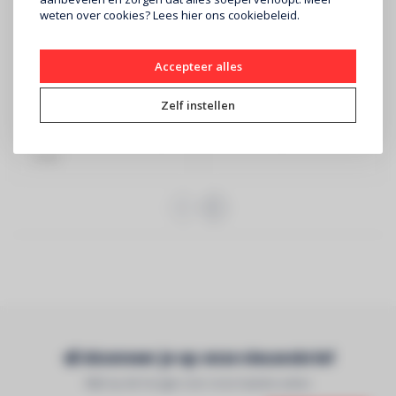
weten over cookies? Lees
hier
ons cookiebeleid.
YAMAHA
DENON
Stereo versterker R-
PMA-600NE
Accepteer alles
S202 DAB+ Zwart
versterker zwart
Zelf instellen
€209
€499
YAMAHA - versterker - zwart
DENON - Zwart
- DAB+
Abonneer je op onze nieuwsbrief
Blijf op de hoogte over onze laatste acties