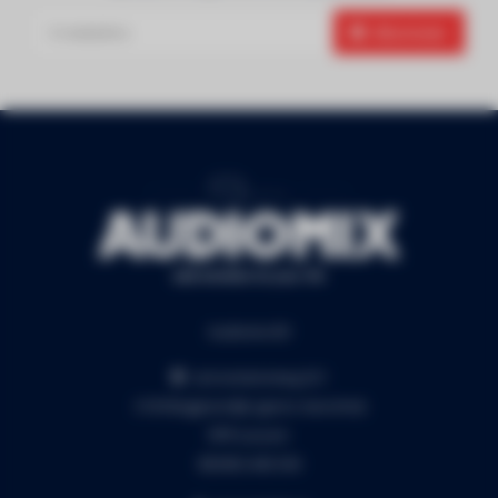
Abonneer
Audiomix BV
Liersesteenweg 321
3130 Begijnendijk (grens Aarschot)
RPR Leuven
BE0453.445.504