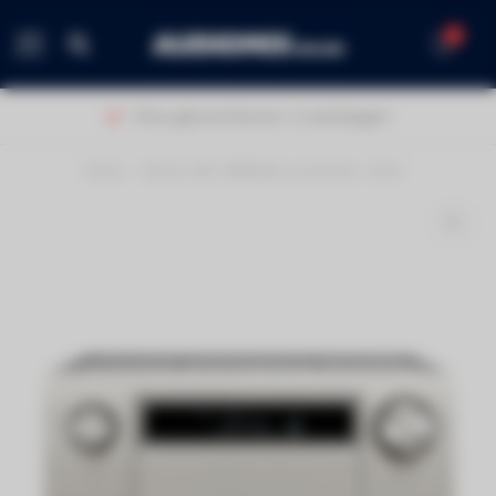
0
MENU
Thuis geleverd binnen 1-2 werkdagen!
Home
/
Denon AVC-X8500HA versterker zilver