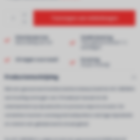
Toevoegen aan winkelwagen
Klantenservice
Snelle levering
Beoordeling van 9,0!
Thuis geleverd binnen 1-2
werkdagen!
Uit eigen voorraad!
Ervaring
40 jaar ervaring!
Productomschrijving
Met een geavanceerd eindversterkerontwerp biedt de AVC-X8500HA
een krachtig vermogen van 210 watt per kanaal om de
entertainment op dynamische en precieze wijze te ervaren. De
versterkers kunnen overweg met luidsprekers met lage impedantie
en creëren een gebalanceerd, tonaal geluid.
De AVC-X8500HA is uitgerust met een geavanceerd HDMI-deel (8