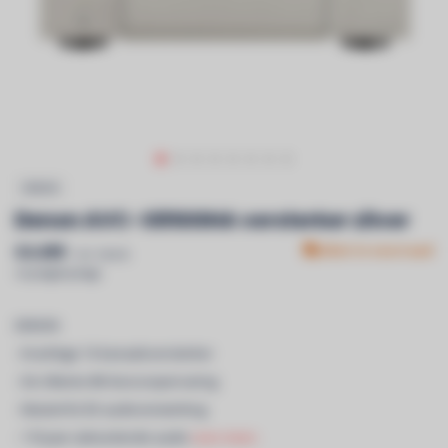
DENON
Denon AVC-X8500HA versterker zilver
€4.499
Niet in voorraad
Incl. btw &
recyclagebijdrage
DENON
- Krachtige 13-kanaalsversterker
- De Ultieme 8K-bioscoopervaring
- Masterful 3D audioverwerking
- 110 jaar uitmuntende audio
Lees meer..