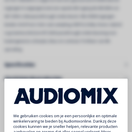
ingangen/3 uitgangen) met een aparte 8K ingang die 8K/60Hz en
4K/120Hz videopassthrough ondersteunt. Alle HDMI-ingangen
bieden 4:4:4 Pure Color sub-sampling, HDR10, Dolby Vision, Hybrid
Log-Gamma (HLG) en BT.2020 passthrough ondersteuning voor
buitengewone scherpte, kleur en contrast. Profiteer van 8K-
upscaling.
Specificaties
Gerelateerde producten
We gebruiken cookies om je een persoonlijke en optimale
winkelervaring te bieden bij Audiomixonline. Dankzij deze
cookies kunnen we je sneller helpen, relevante producten
aanbevelen en zorgen dat alles soepel verloopt. Meer