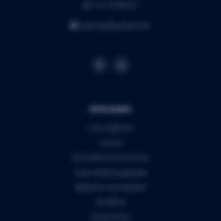
+32 16 49 82 41
webshop@audiomix.be
Informatie
Over Audiomix
Contact
Verzenden & retourneren
5 jaar Audiomix garantie
Algemene voorwaarden
Disclaimer
Privacy Policy