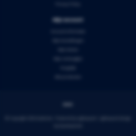
Privacy Policy
Mijn account
Account informatie
Mijn bestellingen
Mijn tickets
Mijn verlanglijst
Vergelijk
Alle producten
© Copyright 2026 Audiomix - Powered by
Lightspeed
-
Lightspeed design
by
Dyvelopment