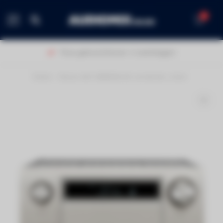
0
MENU
Thuis geleverd binnen 1-2 werkdagen!
Home
/
Denon AVC-X8500HA AV versterker zilver