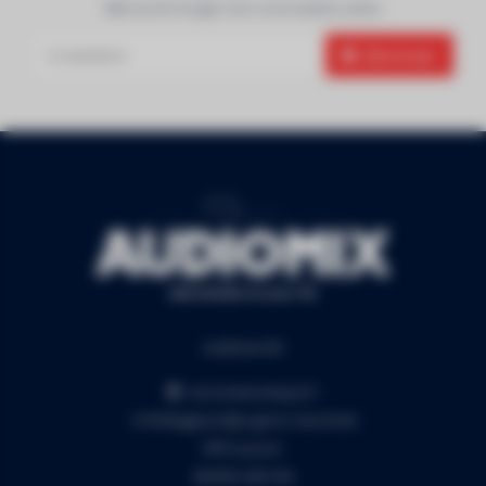
Blijf op de hoogte over onze laatste acties
Abonneer
Audiomix BV
Liersesteenweg 321
3130 Begijnendijk (grens Aarschot)
RPR Leuven
BE0453.445.504