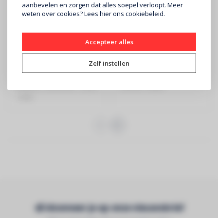
aanbevelen en zorgen dat alles soepel verloopt. Meer
weten over cookies? Lees
hier
ons cookiebeleid.
YAMAHA
DENON
Accepteer alles
Stereo versterker R-
PMA-600NE
S202 DAB+ Zwart
versterker zwart
Zelf instellen
€209
€499
YAMAHA - versterker - zwart
DENON - Zwart
- DAB+
Abonneer je op onze nieuwsbrief