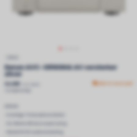
DENON
Denon AVC-X8500HA AV versterker
zilver
€4.499
Niet in voorraad
Incl. btw &
recyclagebijdrage
DENON
- Krachtige 13-kanaalsversterker
- De Ultieme 8K-bioscoopervaring
- Masterful 3D audioverwerking