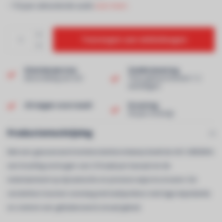
- 110 jaar uitmuntende audio
Lees meer..
Toevoegen aan winkelwagen
Klantenservice
Snelle levering
Beoordeling van 9,0!
Thuis geleverd binnen 1-2
werkdagen!
Uit eigen voorraad!
Ervaring
40 jaar ervaring!
Productomschrijving
Met een geavanceerd eindversterkerontwerp biedt de AVC-X8500HA
een krachtig vermogen van 210 watt per kanaal om de
entertainment op dynamische en precieze wijze te ervaren. De
versterkers kunnen overweg met luidsprekers met lage impedantie
en creëren een gebalanceerd, tonaal geluid.