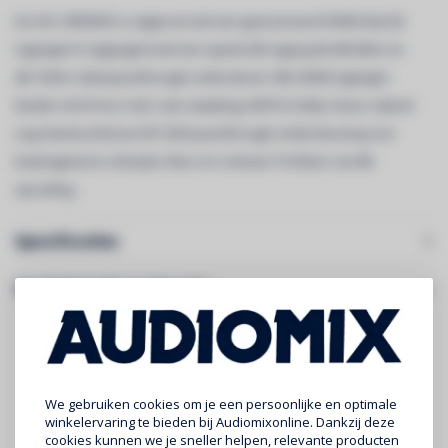
De AVC-X8500HA is uitgerust met een geavanceerd HDMI-deel (8
ingangen/3 uitgangen) met een aparte 8K ingang die 8K/60Hz en
4K/120Hz videopassthrough ondersteunt. Alle HDMI-ingangen
bieden 4:4:4 Pure Color sub-sampling, HDR10, Dolby Vision, Hybrid
Log-Gamma (HLG) en BT.2020 passthrough ondersteuning voor
buitengewone scherpte, kleur en contrast. Profiteer van 8K-
upscaling.
Specificaties
Gerelateerde producten
We gebruiken cookies om je een persoonlijke en optimale
winkelervaring te bieden bij Audiomixonline. Dankzij deze
cookies kunnen we je sneller helpen, relevante producten