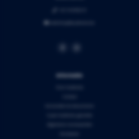
+32 16 49 82 41
webshop@audiomix.be
Informatie
Over Audiomix
Contact
Verzenden & retourneren
5 jaar Audiomix garantie
Algemene voorwaarden
Disclaimer