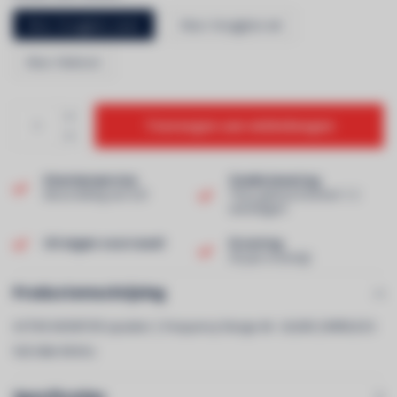
Kleur: Hoogglans zwart
Kleur: Hoogglans wit
Kleur: Walnoot
Toevoegen aan winkelwagen
Klantenservice
Snelle levering
Beoordeling van 9,0!
Thuis geleverd binnen 1-2
werkdagen!
Uit eigen voorraad!
Ervaring
40 jaar ervaring!
Productomschrijving
ACTIVE MONITOR speaker | Frequency Range 46 - 26,000 |WIRELESS
full 24bit 96 khz