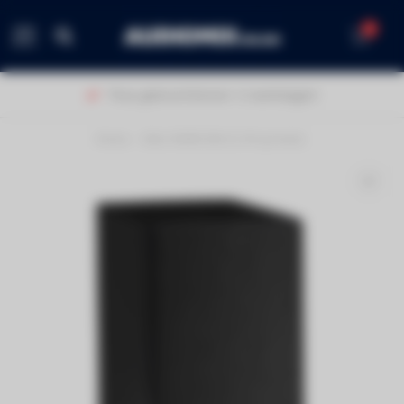
0
MENU
Thuis geleverd binnen 1-2 werkdagen!
Home
/
DALI RUBICON 2C (Prijs/stuk)