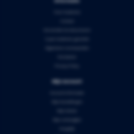
Informatie
Over Audiomix
Contact
Verzenden & retourneren
5 jaar Audiomix garantie
Algemene voorwaarden
Disclaimer
Privacy Policy
Mijn account
Account informatie
Mijn bestellingen
Mijn tickets
Mijn verlanglijst
Vergelijk