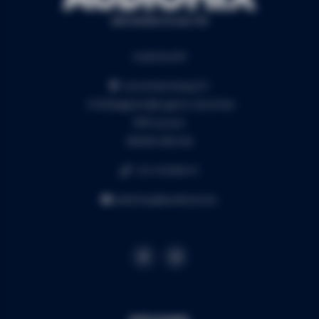
Audiomix BV
Liersesteenweg 321
3130 Begijnendijk (grens Aarschot)
RPR Leuven
BE0453.445.504
+32 16 49 82 41
webshop@audiomix.be