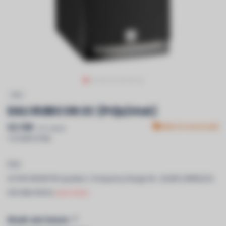
DALI
DALI RUBICON 2C (Prijs/stuk)
€2.199
Niet in voorraad
Incl. btw &
recyclagebijdrage
DALI
ACTIVE MONITOR speaker | Frequency Range 46 - 26,000 |WIRELESS
full 24bit 96 khz
Lees meer..
Maak een keuze:
*