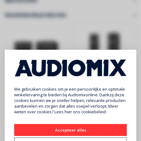
Specificaties
Gerelateerde producten
KEF
KEF
We gebruiken cookies om je een persoonlijke en optimale
Q350 boekenplank
Q750 luidspreker
winkelervaring te bieden bij Audiomixonline. Dankzij deze
cookies kunnen we je sneller helpen, relevante producten
luidspreker zwart
zwart (prijs/paar)
aanbevelen en zorgen dat alles soepel verloopt. Meer
(prijs/paar)
€369
€799
weten over cookies? Lees
hier
ons cookiebeleid.
KEF - Q350 BOEKENPLANK
KEF - Q750 LUIDSPREKERS -
LUIDSPREKER - SATIJN
SATIJN ZWART - PER PAAR
Accepteer alles
ZWART - PER ..