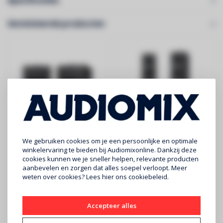
Specificaties
Gerelateerde producten
KEF
KEF
We gebruiken cookies om je een persoonlijke en optimale
Q350 boekenplank
Q750 luidspreker
winkelervaring te bieden bij Audiomixonline. Dankzij deze
cookies kunnen we je sneller helpen, relevante producten
luidspreker zwart
zwart (prijs/paar)
aanbevelen en zorgen dat alles soepel verloopt. Meer
(prijs/paar)
€369
€799
weten over cookies? Lees
hier
ons cookiebeleid.
KEF - Q350 BOEKENPLANK
KEF - Q750 LUIDSPREKERS -
LUIDSPREKER - SATIJN
SATIJN ZWART - PER PAAR
Accepteer alles
ZWART - PER ..