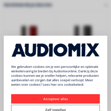
Gerelateerde producten
SONUS FABER
SONUS FABER
We gebruiken cookies om je een persoonlijke en optimale
Amati G5 passieve
Serafino G2 passieve
winkelervaring te bieden bij Audiomixonline. Dankzij deze
luidspreker rood hout
luidspreker
cookies kunnen we je sneller helpen, relevante producten
grafiethout
aanbevelen en zorgen dat alles soepel verloopt. Meer
€41.000
€30.000
weten over cookies? Lees
hier
ons cookiebeleid.
SONUS FABER - Per paar -
SONUS FABER - Per paar -
Rood hout - Vloerstaander
Grafiethout - Vloerstaander
Accepteer alles
Zelf instellen