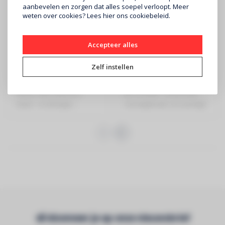
aanbevelen en zorgen dat alles soepel verloopt. Meer
weten over cookies? Lees
hier
ons cookiebeleid.
CONTESTAGE
JB SYSTEMS
Accepteer alles
AG29-041 blk
CR 30/LI Universele
montagehaak
Zelf instellen
€359
€8,90
TRUSS TRIO 290 kruis -
JB SYSTEMS - Universele
Zwart - 4 richtingen -
montagehaak vervaardigd
Montagekits in..
uit verzink..
Abonneer je op onze nieuwsbrief