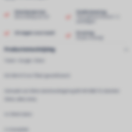
Klantenservice
Snelle levering
Beoordeling van 9,0!
Thuis geleverd binnen 1-2
werkdagen!
Uit eigen voorraad!
Ervaring
40 jaar ervaring!
Productomschrijving
Totem - Hoogte: 150cm
ISO DIN 4113 en TÃœV gecertificeerd.
Gemaakt van 50mm aluminiumlegering (EN AW 6082 T6, diameter
50mm, dikte 2mm).
4 x 50mm tubes
2 x baseplate