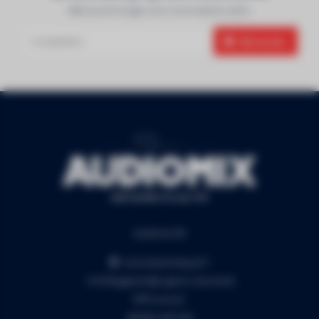
Blijf op de hoogte over onze laatste acties
Abonneer
Audiomix BV
Liersesteenweg 321
3130 Begijnendijk (grens Aarschot)
RPR Leuven
BE0453.445.504