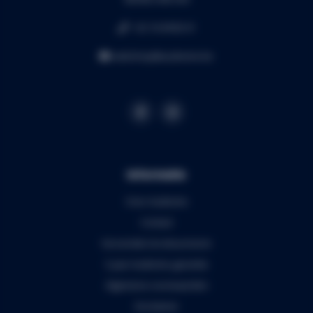
+32 16 49 82 41
webshop@audiomix.be
Informatie
Over Audiomix
Contact
Verzenden & retourneren
5 jaar Audiomix garantie
Algemene voorwaarden
Disclaimer