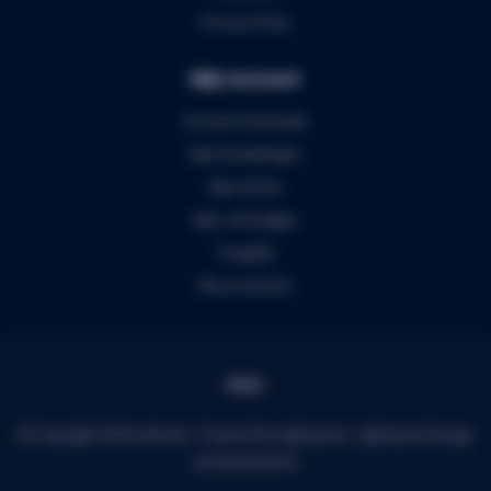
Privacy Policy
Mijn account
Account informatie
Mijn bestellingen
Mijn tickets
Mijn verlanglijst
Vergelijk
Alle producten
© Copyright 2026 Audiomix - Powered by
Lightspeed
-
Lightspeed design
by
Dyvelopment