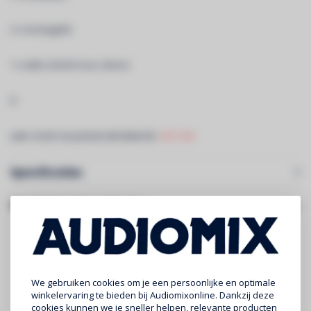
2 x montagekit
1 x witte stretch truss sleeve
Â
LINK VOOR VOLLEDIGE INFORMATIE:
TOT-150
Specificaties
Gerelateerde producten
We gebruiken cookies om je een persoonlijke en optimale
winkelervaring te bieden bij Audiomixonline. Dankzij deze
cookies kunnen we je sneller helpen, relevante producten