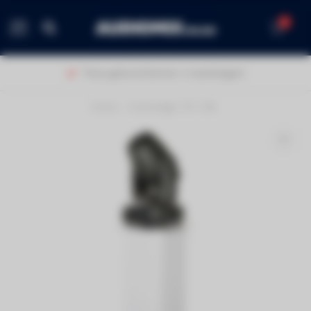
0
MENU
Thuis geleverd binnen 1-2 werkdagen!
Home
/
Contestage TOT-150