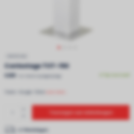
CONTESTAGE
Contestage TOT-150
€499
Op voorraad
Incl. btw & recyclagebijdrage
Totem - Hoogte: 150cm
Lees meer..
Toevoegen aan winkelwagen
2-7 Werkdagen