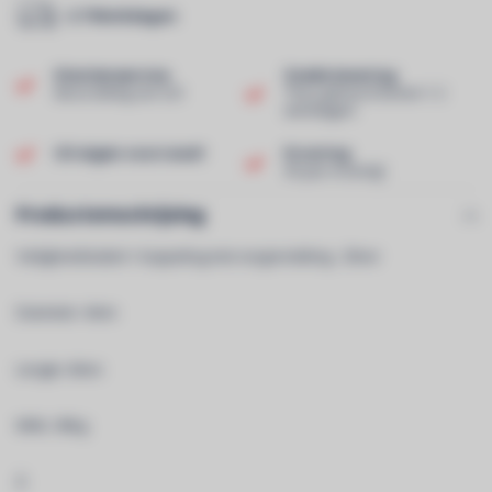
2-7 Werkdagen
Klantenservice
Snelle levering
Beoordeling van 9,0!
Thuis geleverd binnen 1-2
werkdagen!
Uit eigen voorraad!
Ervaring
40 jaar ervaring!
Productomschrijving
Veiligheidskabel + koppeling met vergrendeling - Zilver
Diameter: 4mm
Lengte: 60cm
MWL: 90Kg
Â