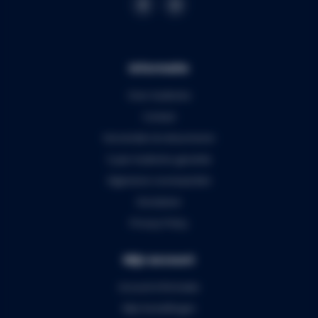
Informatie
Over Audiomix
Contact
Verzenden & retourneren
5 jaar Audiomix garantie
Algemene voorwaarden
Disclaimer
Privacy Policy
Mijn account
Account informatie
Mijn bestellingen