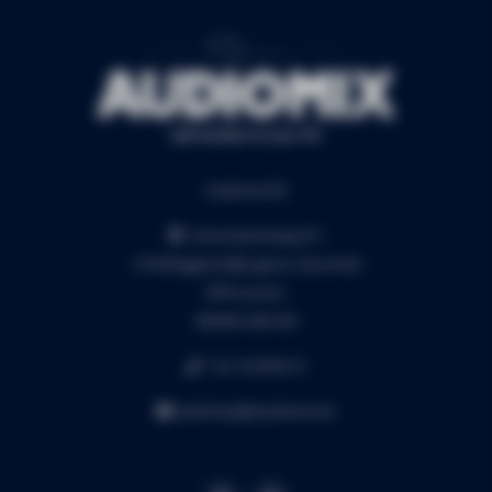
Audiomix BV
Liersesteenweg 321
3130 Begijnendijk (grens Aarschot)
RPR Leuven
BE0453.445.504
+32 16 49 82 41
webshop@audiomix.be