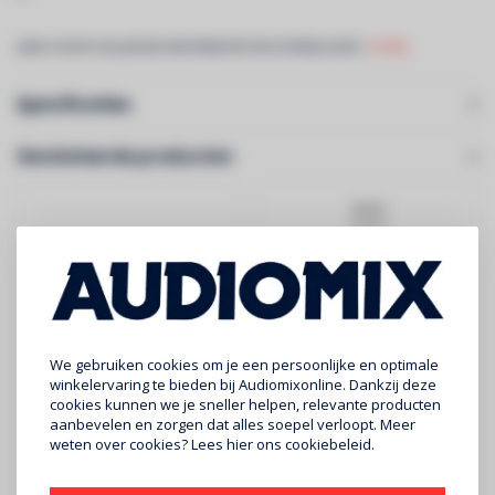
LINK VOOR VOLLEDIGE INFORMATIE EN DOWNLOADS:
SC90s
Specificaties
Gerelateerde producten
We gebruiken cookies om je een persoonlijke en optimale
winkelervaring te bieden bij Audiomixonline. Dankzij deze
cookies kunnen we je sneller helpen, relevante producten
CONTESTAGE
CONTESTAGE
aanbevelen en zorgen dat alles soepel verloopt. Meer
AG29-041 blk
TOTelW
weten over cookies? Lees
hier
ons cookiebeleid.
€359
€429