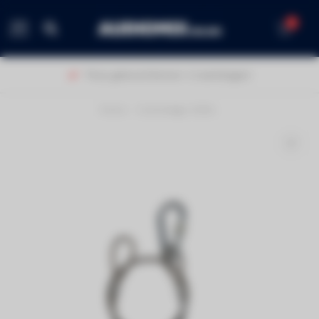
0
MENU
Thuis geleverd binnen 1-2 werkdagen!
Home
/
Contestage SC90s