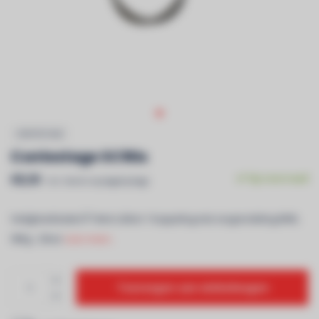
CONTESTAGE
Contestage SC90s
€8,30
Op voorraad
Incl. btw & recyclagebijdrage
Veiligheidskabel Ã˜4mm L60cm 1 koppeling met vergrendeling MWL
90Kg - Zilver
Lees meer..
Toevoegen aan winkelwagen