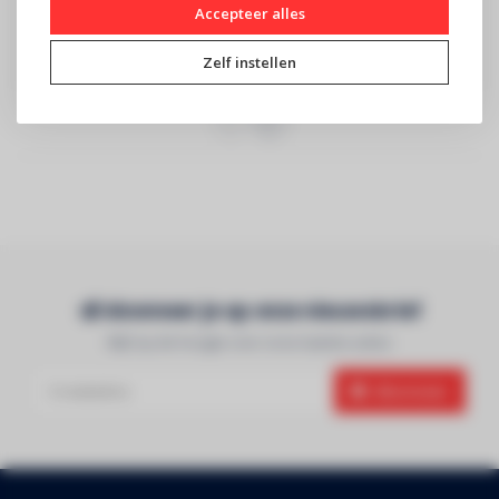
Accepteer alles
TRUSS TRIO 290 kruis -
Witte telescopische totem
Zwart - 4 richtingen -
van 1m tot 1,80m met
Zelf instellen
Montagekits in..
stretch truss..
Abonneer je op onze nieuwsbrief
Blijf op de hoogte over onze laatste acties
Abonneer