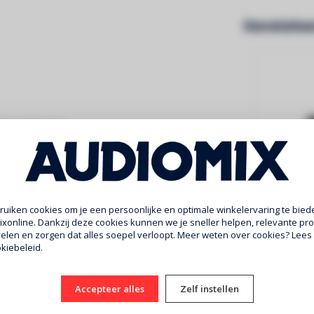
Gerelate
mm, dikte 2mm).
uiken cookies om je een persoonlijke en optimale winkelervaring te biede
CONTESTA
xonline. Dankzij deze cookies kunnen we je sneller helpen, relevante pr
AG29-04
len en zorgen dat alles soepel verloopt. Meer weten over cookies? Lees
kiebeleid.
€359
Accepteer alles
Zelf instellen
TRUSS TRIO 
richtingen -