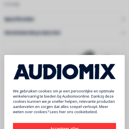
6 x R-clip
Specificaties
Gerelateerde producten
We gebruiken cookies om je een persoonlijke en optimale
winkelervaring te bieden bij Audiomixonline. Dankzij deze
HILEC
HILEC
cookies kunnen we je sneller helpen, relevante producten
PID2-BAG Draagtas
CPL-35 Adapter met
aanbevelen en zorgen dat alles soepel verloopt. Meer
voor 2 lichtstatieven
M8 schroef voor
weten over cookies? Lees
hier
ons cookiebeleid.
35mm statief
€23
€9
Accepteer alles