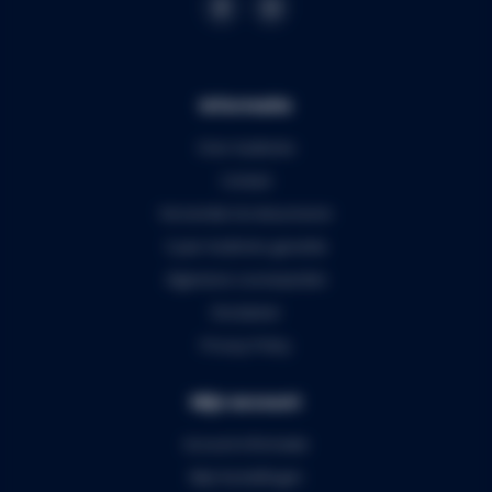
Informatie
Over Audiomix
Contact
Verzenden & retourneren
5 jaar Audiomix garantie
Algemene voorwaarden
Disclaimer
Privacy Policy
Mijn account
Account informatie
Mijn bestellingen