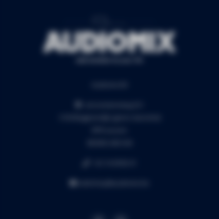
Audiomix BV
Liersesteenweg 321
3130 Begijnendijk (grens Aarschot)
RPR Leuven
BE0453.445.504
+32 16 49 82 41
webshop@audiomix.be