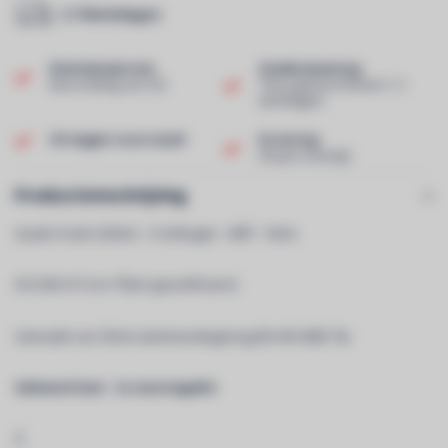
2-7 Werkdagen
Klantenservice
Snelle levering
Beoordeling van 9,0!
Thuis geleverd binnen 1-2
werkdagen!
Uit eigen voorraad!
Ervaring
40 jaar ervaring!
Productomschrijving
Quatro hoek 220mm - 3 richtingen - 90Â° - 50cm
ISO DIN 4113 en TÃœV gecertificeerd.
Gemaakt van 35mm aluminiumlegering (EN AW 6082 T6).
Geleverd met : 2 x montagekit
Â