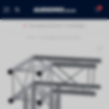
0
MENU
Thuis geleverd binnen 1-2 werkdagen!
Home
/
Contestage DECO22Q-AG02