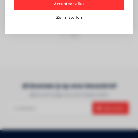
Accepteer alles
TRUSS TRIO 290 kruis -
Witte telescopische totem
Zwart - 4 richtingen -
van 1m tot 1,80m met
Zelf instellen
Montagekits in..
stretch truss..
Abonneer je op onze nieuwsbrief
Blijf op de hoogte over onze laatste acties
Abonneer