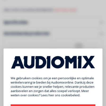
LINK VOOR VOLLEDIGE INFORMATIE:
DECO22Q-AG02
Specificaties
Gerelateerde producten
We gebruiken cookies om je een persoonlijke en optimale
winkelervaring te bieden bij Audiomixonline. Dankzij deze
cookies kunnen we je sneller helpen, relevante producten
CONTESTAGE
CONTESTAGE
aanbevelen en zorgen dat alles soepel verloopt. Meer
AG29-041 blk
TOTelW
weten over cookies? Lees
hier
ons cookiebeleid.
€359
€429