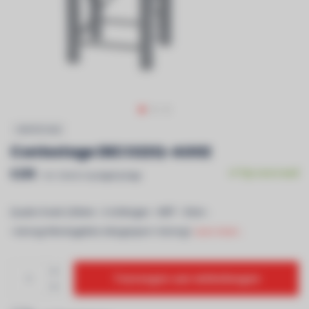
CONTESTAGE
Contestage DECO22Q-AG02
€295
Op voorraad
Incl. btw & recyclagebijdrage
Quatro hoek 220mm - 3 richtingen - 90Â° - 50cm -
<strong>Montagekits inbegrepen</strong>
Lees meer..
Toevoegen aan winkelwagen