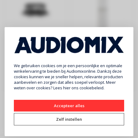
CONTESTAGE
CONTESTAGE
AG29-041 blk
TOTelW
€359
€429
We gebruiken cookies om je een persoonlijke en optimale
winkelervaring te bieden bij Audiomixonline. Dankzij deze
TRUSS TRIO 290 kruis -
Witte telescopische totem
cookies kunnen we je sneller helpen, relevante producten
Zwart - 4 richtingen -
van 1m tot 1,80m met
aanbevelen en zorgen dat alles soepel verloopt. Meer
weten over cookies? Lees
hier
ons cookiebeleid.
Montagekits in..
stretch truss..
Accepteer alles
Zelf instellen