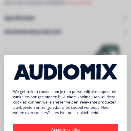
LINK VOOR VOLLEDIGE INFORMATIE:
CPT29-400 blk
Specificaties
Gerelateerde producten
We gebruiken cookies om je een persoonlijke en optimale
winkelervaring te bieden bij Audiomixonline. Dankzij deze
CONTESTAGE
JB SYSTEMS
cookies kunnen we je sneller helpen, relevante producten
AG29-041 blk
CR 30/LI Universele
aanbevelen en zorgen dat alles soepel verloopt. Meer
montagehaak
weten over cookies? Lees
hier
ons cookiebeleid.
€359
€8,90
Accepteer alles
TRUSS TRIO 290 kruis -
JB SYSTEMS - Universele