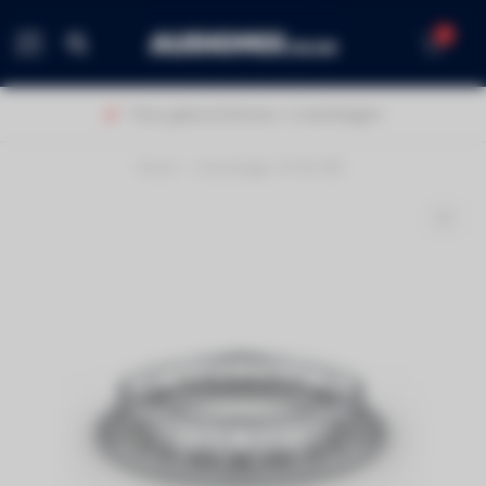
0
MENU
Thuis geleverd binnen 1-2 werkdagen!
Home
/
Contestage CPT29-300