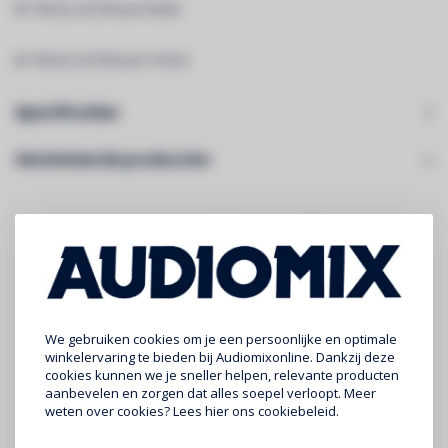
BT-TRUSS 29-TROLLEY-BASE
BT-TRUSS 29-TROLLEY-STACK
Specificaties
Gerelateerde producten
We gebruiken cookies om je een persoonlijke en optimale
winkelervaring te bieden bij Audiomixonline. Dankzij deze
cookies kunnen we je sneller helpen, relevante producten
HILEC
HILEC
aanbevelen en zorgen dat alles soepel verloopt. Meer
PID2-BAG Draagtas
CPL-35 Adapter met
weten over cookies? Lees
hier
ons cookiebeleid.
voor 2 lichtstatieven
M8 schroef voor