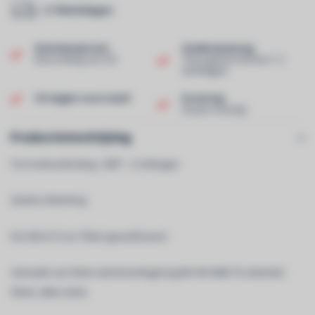
2-7 Werkdagen
Klantenservice
Snelle levering
Beoordeling van 9,0!
Thuis geleverd binnen 1-2
werkdagen!
Uit eigen voorraad!
Ervaring
40 jaar ervaring!
Productomschrijving
Trio hoekverbinding - 60Â° - 2 richtingen
Zwarte afwerking
ISO DIN 4113 en TÃœV gecertificeerd.
Gemaakt van 50mm aluminiumlegering (EN AW 6082 T6, diameter
50mm, dikte 2mm).