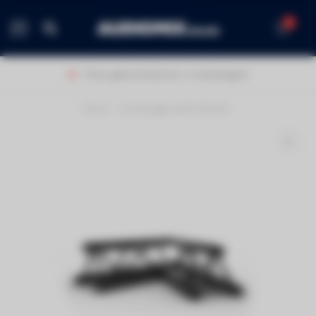
0
MENU
Thuis geleverd binnen 1-2 werkdagen!
Home
/
Contestage AG29-020 blk