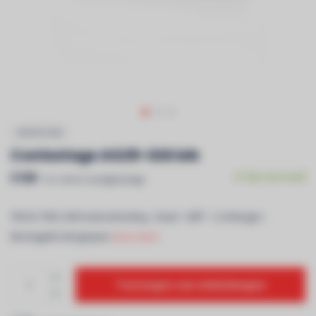
CONTESTAGE
Contestage AG29-020 blk
€189
Op voorraad
Incl. btw & recyclagebijdrage
TRUSS TRIO 290 hoekverbinding - Zwart - 60Â° - 2 richtingen -
Montagekit inbegrepen
Lees meer..
Toevoegen aan winkelwagen