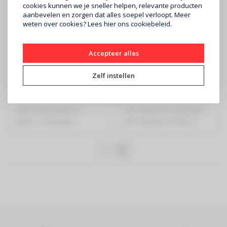
cookies kunnen we je sneller helpen, relevante producten
aanbevelen en zorgen dat alles soepel verloopt. Meer
weten over cookies? Lees
hier
ons cookiebeleid.
Accepteer alles
CONTESTAGE
CONTESTAGE
AG29-041 blk
CPT29-300
Zelf instellen
€359
€1.599
TRUSS TRIO 290 kruis -
ALU TRUSS Trio 290 Cirkel
Zwart - 4 richtingen -
â€“ Diameter: 3m â€“ 4
Montagekits in..
delen