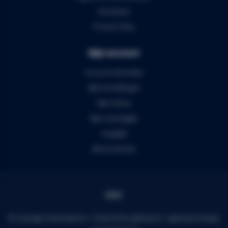
Disclaimer
Privacy Policy
Mijn account
Account informatie
Mijn bestellingen
Mijn tickets
Mijn verlanglijst
Vergelijk
Alle producten
© Copyright 2026 Audiomix - Powered by
Lightspeed
-
Lightspeed design