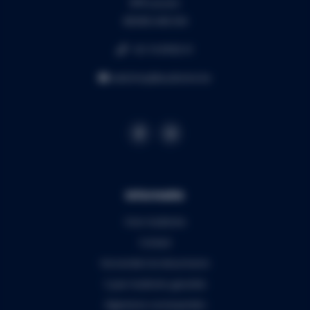
RPR Leuven
BE0453.445.504
+32 16 49 82 41
webshop@audiomix.be
Informatie
Over Audiomix
Contact
Verzenden & retourneren
5 jaar Audiomix garantie
Algemene voorwaarden