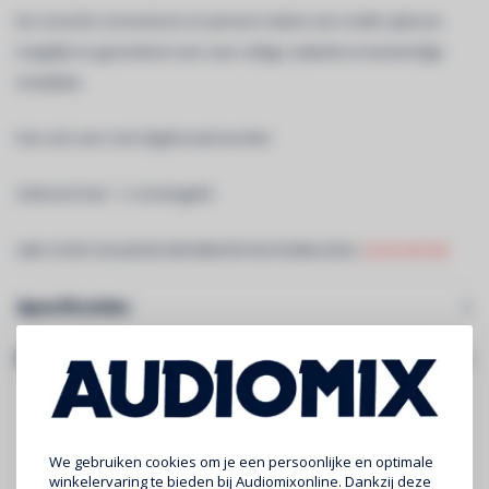
De conische connectoren en pennen maken een snelle opbouw
mogelijk en garanderen een zeer veilige, stabiele en bestendige
installatie.
Kan ook zeer snel afgebouwd worden.
Geleverd met : 1 x montagekit
LINK VOOR VOLLEDIGE INFORMATIE EN DOWNLOADS:
AG29-020 blk
Specificaties
Gerelateerde producten
We gebruiken cookies om je een persoonlijke en optimale
winkelervaring te bieden bij Audiomixonline. Dankzij deze