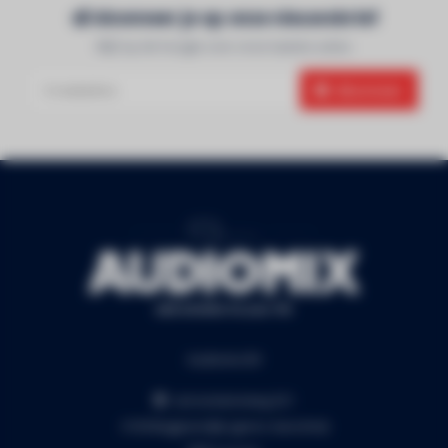
Abonneer je op onze nieuwsbrief
Blijf op de hoogte over onze laatste acties
Abonneer
Audiomix BV
Liersesteenweg 321
3130 Begijnendijk (grens Aarschot)