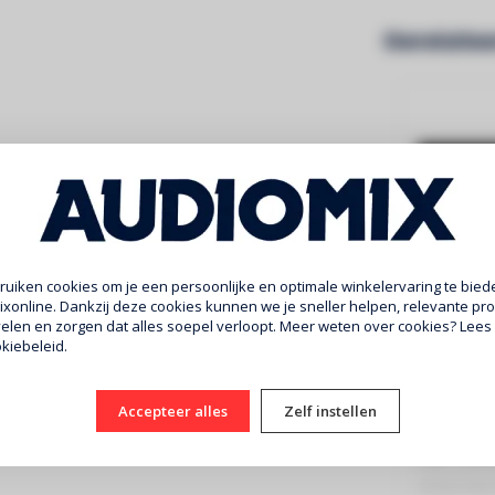
Gerelate
uiken cookies om je een persoonlijke en optimale winkelervaring te biede
xonline. Dankzij deze cookies kunnen we je sneller helpen, relevante pr
len en zorgen dat alles soepel verloopt. Meer weten over cookies? Lees
CONTEST
kiebeleid.
COLORT
4
Accepteer alles
Zelf instellen
€89
RGB Ledstr
versie met 