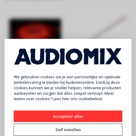
CONTEST
CONTEST
COLORTAPE6065
SMARTTAPE6020-5
We gebruiken cookies om je een persoonlijke en optimale
winkelervaring te bieden bij Audiomixonline. Dankzij deze
cookies kunnen we je sneller helpen, relevante producten
€89
€119
aanbevelen en zorgen dat alles soepel verloopt. Meer
RGB Ledstrip 60 LEDs/meter
Pixel-ledstrip RGB - 60
weten over cookies? Lees
hier
ons cookiebeleid.
versie met een siliconen
LEDs/meter - IP20 - 5V
veilighe..
Accepteer alles
Zelf instellen