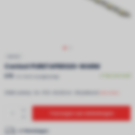
CONTEST
Contest PURETAPE6020-WARM
€79
Op voorraad
Incl. btw & recyclagebijdrage
3000K Ledstrip - 5m - IP20 - 60 LEDs/m - 3M plakband
Lees meer..
Toevoegen aan winkelwagen
2-7 Werkdagen