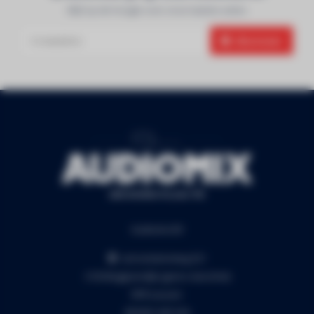
Blijf op de hoogte over onze laatste acties
Abonneer
Audiomix BV
Liersesteenweg 321
3130 Begijnendijk (grens Aarschot)
RPR Leuven
BE0453.445.504