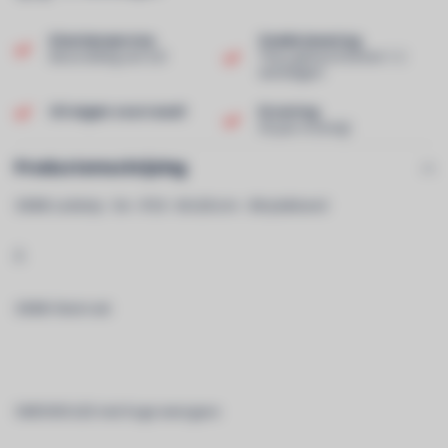
Klantenservice
Snelle levering
Beoordeling van 9,0!
Thuis geleverd binnen 1-2
werkdagen!
Uit eigen voorraad!
Ervaring
40 jaar ervaring!
Productomschrijving
3000K Ledstrip - 5m - IP20 - 60 LEDs/m - 3M plakband
Â
3000K Warm wit
SMD5050 LED met hoge weergave