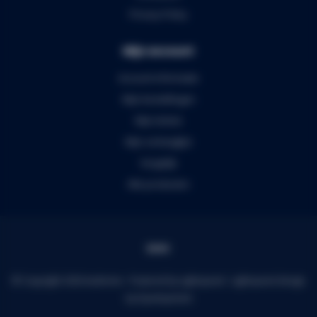
Privacy Policy
Mijn account
Account informatie
Mijn bestellingen
Mijn tickets
Mijn verlanglijst
Vergelijk
Alle producten
© Copyright 2026 Audiomix - Powered by
Lightspeed
-
Lightspeed design
by
Dyvelopment