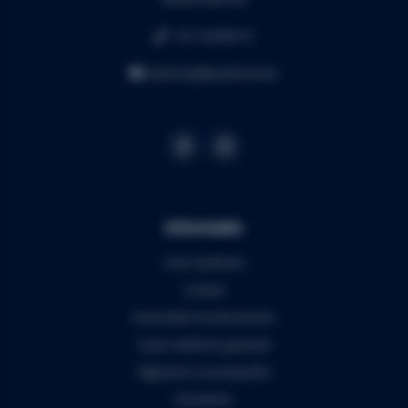
+32 16 49 82 41
webshop@audiomix.be
Informatie
Over Audiomix
Contact
Verzenden & retourneren
5 jaar Audiomix garantie
Algemene voorwaarden
Disclaimer