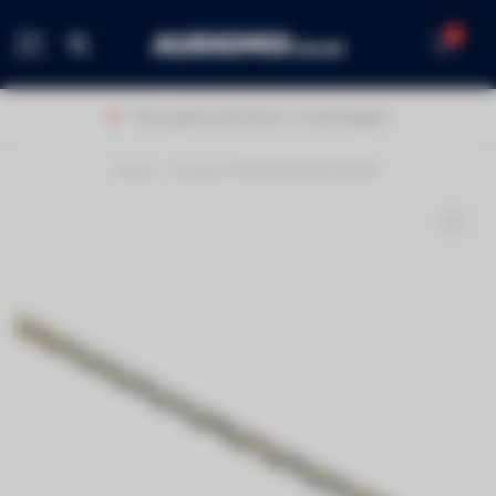
0
MENU
Thuis geleverd binnen 1-2 werkdagen!
Home
/
Contest PURETAPE6020-WARM