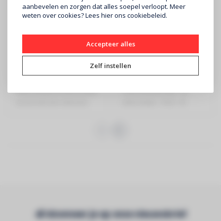
aanbevelen en zorgen dat alles soepel verloopt. Meer
weten over cookies? Lees
hier
ons cookiebeleid.
CONTEST
CONTEST
Accepteer alles
COLORTAPE6065
SMARTTAPE6020-5
Zelf instellen
€89
€119
RGB Ledstrip 60 LEDs/meter
Pixel-ledstrip RGB - 60
versie met een siliconen
LEDs/meter - IP20 - 5V
veilighe..
Abonneer je op onze nieuwsbrief