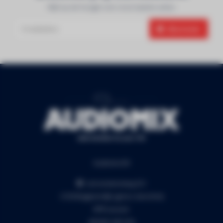
Blijf op de hoogte over onze laatste acties
Abonneer
Audiomix BV
Liersesteenweg 321
3130 Begijnendijk (grens Aarschot)
RPR Leuven
BE0453.445.504