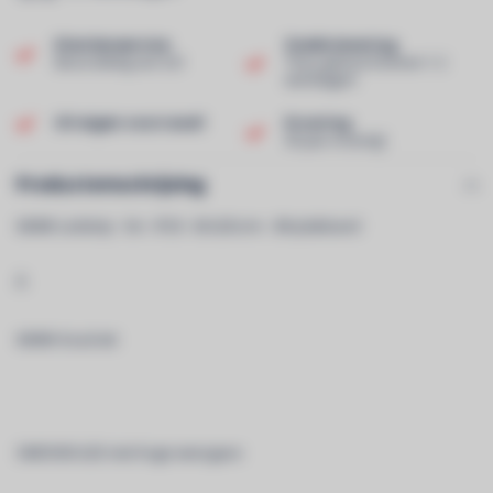
Klantenservice
Snelle levering
Beoordeling van 9,0!
Thuis geleverd binnen 1-2
werkdagen!
Uit eigen voorraad!
Ervaring
40 jaar ervaring!
Productomschrijving
6000K Ledstrip - 5m - IP20 - 60 LEDs/m - 3M plakband
Â
6000K Koud wit
SMD5050 LED met hoge weergave