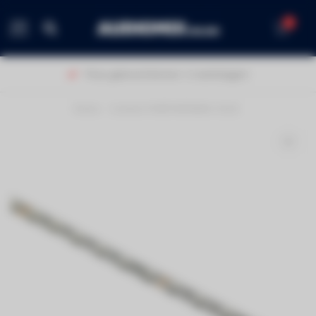
0
MENU
Thuis geleverd binnen 1-2 werkdagen!
Home
/
Contest PURETAPE6020-COLD