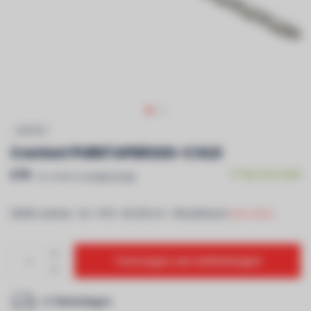
CONTEST
Contest PURETAPE6020-COLD
€79
Op voorraad
Incl. btw & recyclagebijdrage
6000K Ledstrip - 5m - IP20 - 60 LEDs/m - 3M plakband
Lees meer..
Toevoegen aan winkelwagen
2-7 Werkdagen