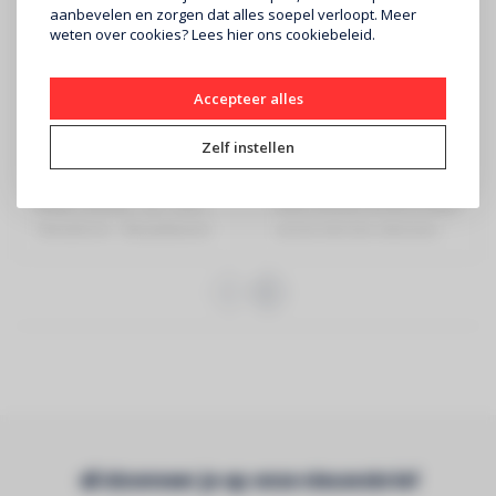
aanbevelen en zorgen dat alles soepel verloopt. Meer
weten over cookies? Lees
hier
ons cookiebeleid.
CONTEST
CONTEST
Accepteer alles
PURETAPE14420-COLD
COLORTAPE6065
Zelf instellen
€269
€89
6000K Ledstrip - 5m - IP20 -
RGB Ledstrip 60 LEDs/meter
144 LEDs/m - 3M plakband
versie met een siliconen
veilighe..
Abonneer je op onze nieuwsbrief