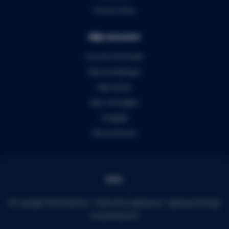
Privacy Policy
Mijn account
Account informatie
Mijn bestellingen
Mijn tickets
Mijn verlanglijst
Vergelijk
Alle producten
© Copyright 2026 Audiomix - Powered by
Lightspeed
-
Lightspeed design
by
Dyvelopment