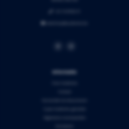
+32 16 49 82 41
webshop@audiomix.be
Informatie
Over Audiomix
Contact
Verzenden & retourneren
5 jaar Audiomix garantie
Algemene voorwaarden
Disclaimer