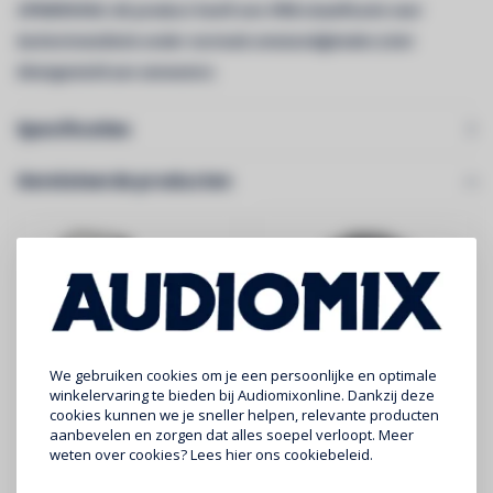
OPMERKING: dit product heeft een IP65-classificatie voor
buiteninstallatie onder normale omstandigheden (niet
blootgesteld aan zeewater).
Specificaties
Gerelateerde producten
We gebruiken cookies om je een persoonlijke en optimale
winkelervaring te bieden bij Audiomixonline. Dankzij deze
cookies kunnen we je sneller helpen, relevante producten
aanbevelen en zorgen dat alles soepel verloopt. Meer
BRITEQ
BRITEQ
weten over cookies? Lees
hier
ons cookiebeleid.
BT-THEATRE 20WW
BTX-SKYRAN
(BLACK)