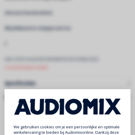
siliconen beschermhuls
3M plakband en riempjes met lus
Â
LINK VOOR VOLLEDIGE INFORMATIE EN DOWNLOADS:
COLORTAPE6067-WARM
Specificaties
Gerelateerde producten
We gebruiken cookies om je een persoonlijke en optimale
winkelervaring te bieden bij Audiomixonline. Dankzij deze