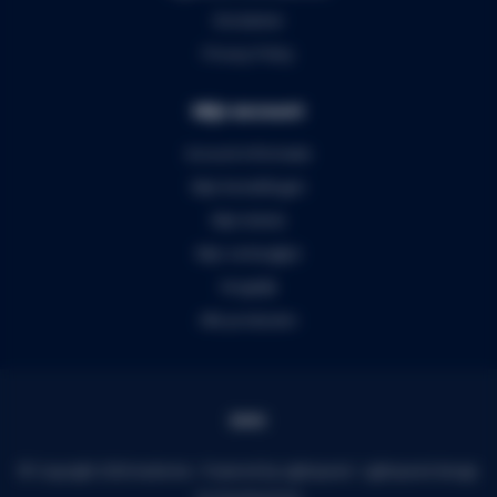
Disclaimer
Privacy Policy
Mijn account
Account informatie
Mijn bestellingen
Mijn tickets
Mijn verlanglijst
Vergelijk
Alle producten
© Copyright 2026 Audiomix - Powered by
Lightspeed
-
Lightspeed design