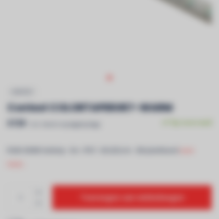
CONTEST
Contest COLORTAPE6067-WARM
€159
Op voorraad
Incl. btw & recyclagebijdrage
RGB+3000K ledstrip - 5m - IP67 - 60 LEDs/m - 3M plankband
Lees
meer..
Toevoegen aan winkelwagen