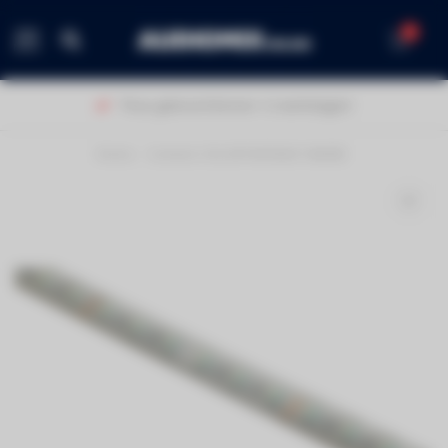
0
MENU
Thuis geleverd binnen 1-2 werkdagen!
Home
/
Contest COLORTAPE6067-WARM