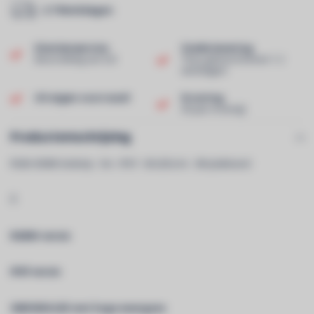
2-7 Werkdagen
Klantenservice
Snelle levering
Beoordeling van 9,0!
Thuis geleverd binnen 1-2
werkdagen!
Uit eigen voorraad!
Ervaring
40 jaar ervaring!
Productomschrijving
RGB+3000K ledstrip - 5m - IP67 - 60 LEDs/m - 3M plakband
Â
RGBW-versie
IP67-versie
SMD5054 LED met hoge weergave