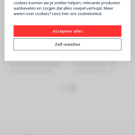
cookies kunnen we je sneller helpen, relevante producten
aanbevelen en zorgen dat alles soepel verloopt. Meer
weten over cookies? Lees
hier
ons cookiebeleid.
Accepteer alles
CONTEST
CONTEST
COLORTAPE6065
SMARTTAPE6020-5
Zelf instellen
€89
€119
RGB Ledstrip 60 LEDs/meter
Pixel-ledstrip RGB - 60
versie met een siliconen
LEDs/meter - IP20 - 5V
veilighe..