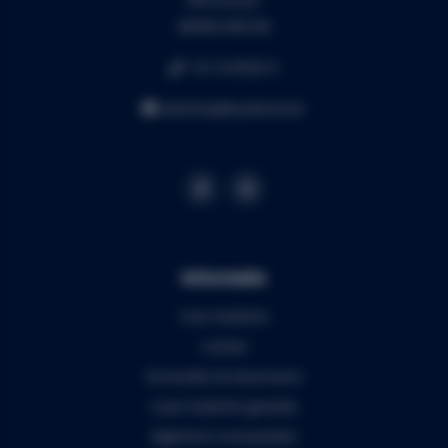
BE0453.445.504
+32 16 49 82 41
webshop@audiomix.be
Informatie
Over Audiomix
Contact
Verzenden & retourneren
5 jaar Audiomix garantie
Algemene voorwaarden