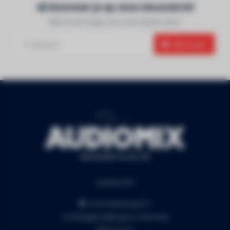
Abonneer je op onze nieuwsbrief
Blijf op de hoogte over onze laatste acties
Abonneer
Audiomix BV
Liersesteenweg 321
3130 Begijnendijk (grens Aarschot)
RPR Leuven