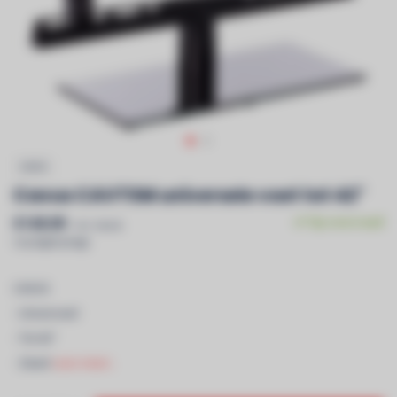
CAVUS
Cavus CAVTSM universele voet tot 42"
€149,99
Op voorraad
Incl. btw &
recyclagebijdrage
CAVUS
- Universeel
- Tot 42"
- Zwart
Lees meer..