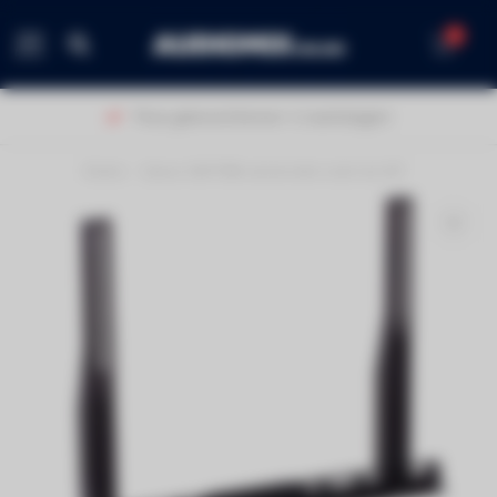
0
MENU
Thuis geleverd binnen 1-2 werkdagen!
Home
/
Cavus CAVTSM universele voet tot 42"