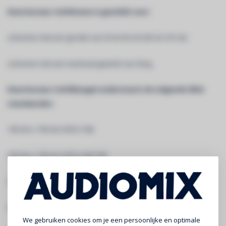
Deze bureau-/tafelsteun is geschikt voor:
schermen met een grootte van 32 tot 42 inch (81 tot 107 cm)
schermen met een maximaal gewicht van 30 kg
Deze bureau-/tafelbeugel ondersteunt de volgende VESA
standaarden:
100 mm x 100 mm (VESA 100)
200 mm x 100 mm (VESA 200/100)
200 mm x 200 mm (VESA 200)
300 mm x 200 mm (VESA 300/200)
We gebruiken cookies om je een persoonlijke en optimale