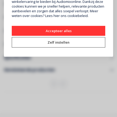
winkelervaring te bieden bij Audiomixonline. Dankzij deze
300 mm x 300 mm (VESA 300)
cookies kunnen we je sneller helpen, relevante producten
aanbevelen en zorgen dat alles soepel verloopt. Meer
weten over cookies? Lees
hier
ons cookiebeleid.
400 mm x 200 mm (VESA 400/200)
400 mm x 300 mm (VESA 400/300)
Accepteer alles
Zelf instellen
400 mm x 400 mm (VESA 400)
Specificaties
Gerelateerde producten