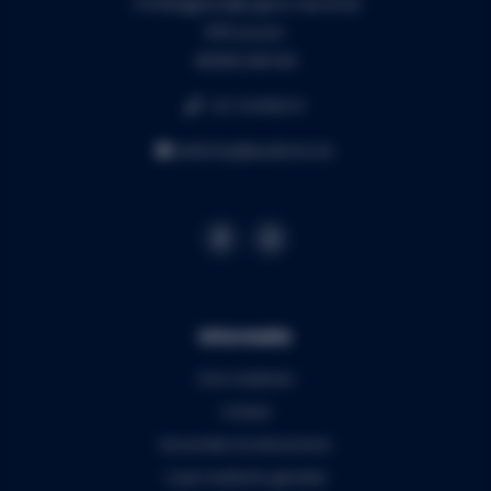
3130 Begijnendijk (grens Aarschot)
RPR Leuven
BE0453.445.504
+32 16 49 82 41
webshop@audiomix.be
Informatie
Over Audiomix
Contact
Verzenden & retourneren
5 jaar Audiomix garantie