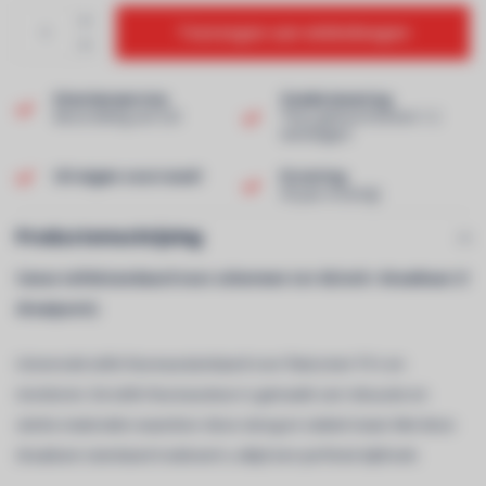
Toevoegen aan winkelwagen
Klantenservice
Snelle levering
Beoordeling van 9,0!
Thuis geleverd binnen 1-2
werkdagen!
Uit eigen voorraad!
Ervaring
40 jaar ervaring!
Productomschrijving
Cavus tafelstandaard voor schermen tot 42 inch / draaibaar (1
draaipunt):
Universele tafel-/bureaustandaard voor flatscreen TV's en
monitoren. De tafel-/bureausteun is gemaakt van robuuste en
sterke materialen waardoor deze stevig en stabiel staat. Met deze
draaibare standaard realiseert u altijd een perfecte kijkhoek.