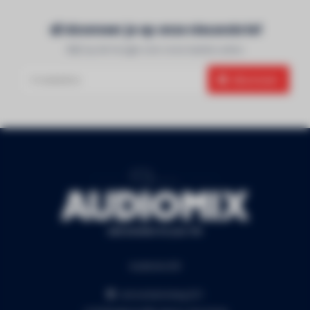
Abonneer je op onze nieuwsbrief
Blijf op de hoogte over onze laatste acties
Abonneer
Audiomix BV
Liersesteenweg 321