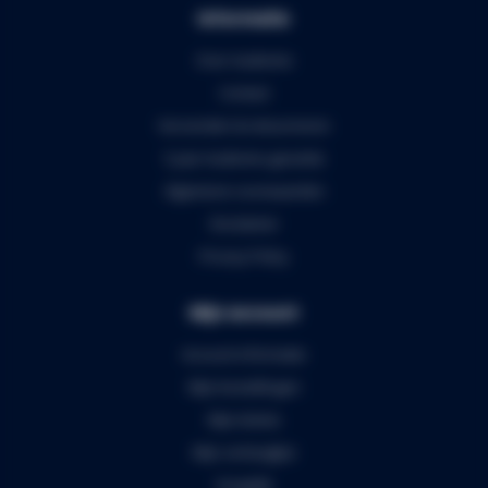
Informatie
Over Audiomix
Contact
Verzenden & retourneren
5 jaar Audiomix garantie
Algemene voorwaarden
Disclaimer
Privacy Policy
Mijn account
Account informatie
Mijn bestellingen
Mijn tickets
Mijn verlanglijst
Vergelijk