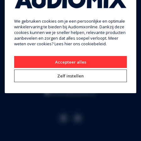
We gebruiken cookies om je een persoonlijke en optimale
winkelervaring te bieden bij Audiomixonline. Dankzij deze
Audiomix BV
cookies kunnen we je sneller helpen, relevante producten
aanbevelen en zorgen dat alles soepel verloopt. Meer
Liersesteenweg 321
weten over cookies? Lees
hier
ons cookiebeleid.
3130 Begijnendijk (grens Aarschot)
RPR Leuven
Accepteer alles
BE0453.445.504
Zelf instellen
+32 16 49 82 41
webshop@audiomix.be