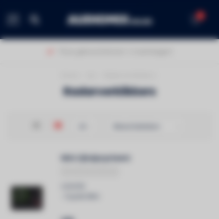
0
MENU
Thuis geleverd binnen 1-2 werkdagen!
Home
/
Car
/
Radarverklikkers
Radarverklikkers
Mini rijhulpsysteem
COYOTE
- Coyote Mini