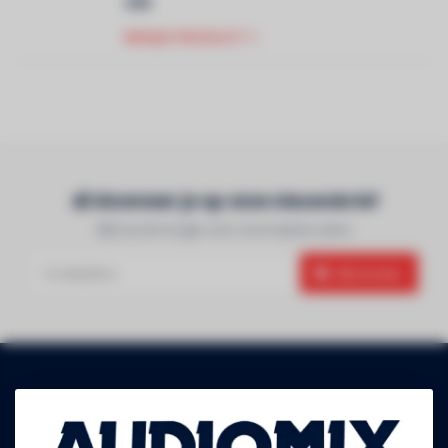
€99
BEKIJK PRODUCT
Abonneer je op onze nieuwsbrief
Blijf op de hoogte over onze laatste acties
Abonneer