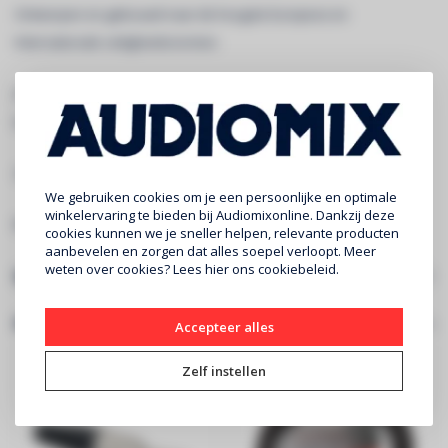
Ontworpen en gebouwd naar de hoogste Europese en
Internationale veiligheidsnormen.
Extra zware inwendige bedrading voor een grotere
betrouwbaarheid!
Zeer robuuste metalen behuizing van 19"/3U
We gebruiken cookies om je een persoonlijke en optimale
winkelervaring te bieden bij Audiomixonline. Dankzij deze
Blauwe Franse/Belgische 16A stopcontacten
cookies kunnen we je sneller helpen, relevante producten
aanbevelen en zorgen dat alles soepel verloopt. Meer
weten over cookies? Lees
hier
ons cookiebeleid.
Specificaties
Gerelateerde producten
Accepteer alles
Zelf instellen