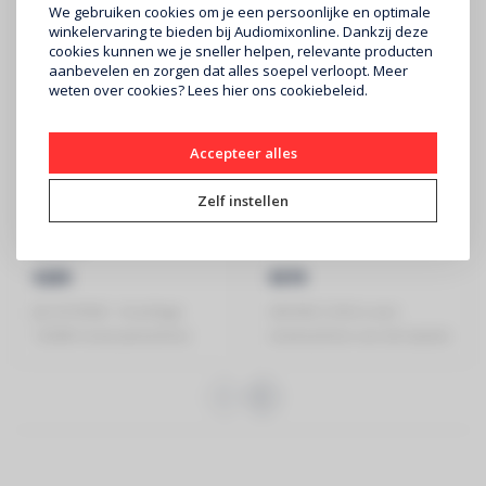
We gebruiken cookies om je een persoonlijke en optimale
winkelervaring te bieden bij Audiomixonline. Dankzij deze
cookies kunnen we je sneller helpen, relevante producten
aanbevelen en zorgen dat alles soepel verloopt. Meer
weten over cookies? Lees
hier
ons cookiebeleid.
Accepteer alles
JB SYSTEMS
ANTARI
Zelf instellen
YETI Mk2 Krachtige
Z-350 mistmachine
1200W
sneeuwmachine
€239
€579
JB SYSTEMS - Krachtige
ANTARI Z-350 is een
1200W sneeuwmachine
mistmachine van de laatste
generatie die..