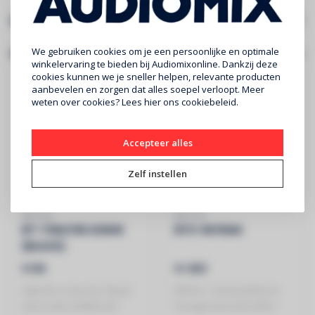
Specificaties
We gebruiken cookies om je een persoonlijke en optimale
Gerelateerde producten
winkelervaring te bieden bij Audiomixonline. Dankzij deze
cookies kunnen we je sneller helpen, relevante producten
aanbevelen en zorgen dat alles soepel verloopt. Meer
weten over cookies? Lees
hier
ons cookiebeleid.
Accepteer alles
Zelf instellen
BRITEQ
BRITEQ
BT-THEATRE 20WW
BTX-SKYRAN
(BLACK)
€199
€1.959
Stijlvolle compacte 20watt
BRITEQ - Indrukwekkend
warm witte (3000K) LED
hexagonaal multi-effect