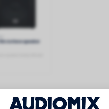
LE
 15A Actieve speaker
pro speakers biamp 290 watt