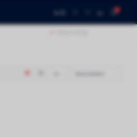
0
NL
40 jaar ervaring!