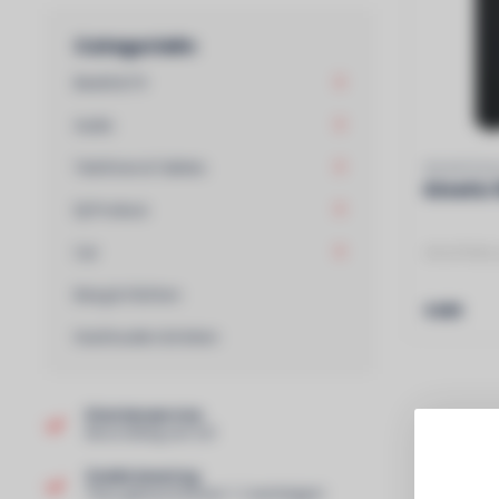
Categorieën
Beeld & TV
Audio
Telefonie & Tablets
WHARFEDA
Kinetic
DJ Produce
Car
wharfdale 
Bang & Olufsen
€499
Huishouden & Koken
Klantenservice
Beoordeling van 9,0!
Snelle levering
Thuis geleverd binnen 1-2 werkdagen!