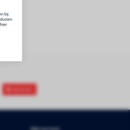
n bij
oducten
hier
Abonneer
Mijn account