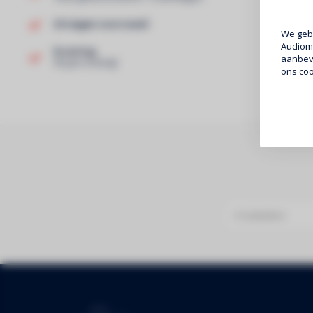
Uit eigen voorraad!
We gebr
Audiomi
Ervaring
aanbeve
40 jaar ervaring!
ons coo