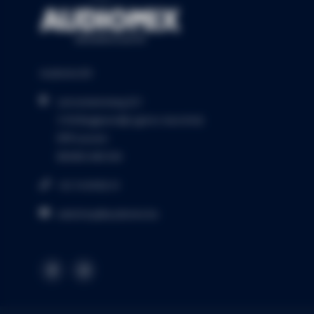
Audiomix BV
Liersesteenweg 321
3130 Begijnendijk (grens Aarschot)
RPR Leuven
BE0453.445.504
+32 16 49 82 41
webshop@audiomix.be