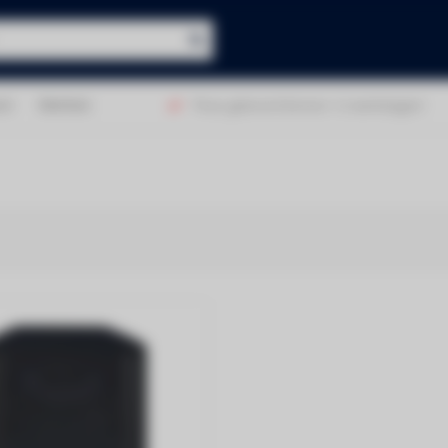
ct
Merken
en 9,0!
Thuis geleverd binnen 1-2 werkdagen!