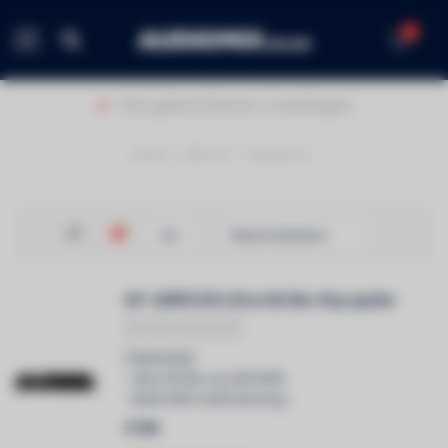
0
MENU
Thuis geleverd binnen 1-2 werkdagen!
Home
/
Merken
/
Panasonic
DP-UB150 EFK Ultra HD Blu-Ray speler
PANASONIC
- Ultra HD Blu-ray (4K/HDR)
- Multi-HDR-ondersteuning
- Geluid met hoge resolutie afspelen
€190