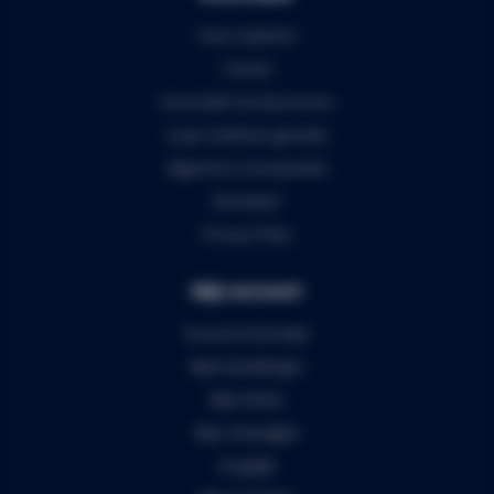
Over Audiomix
Contact
Verzenden & retourneren
5 jaar Audiomix garantie
Algemene voorwaarden
Disclaimer
Privacy Policy
Mijn account
Account informatie
Mijn bestellingen
Mijn tickets
Mijn verlanglijst
Vergelijk