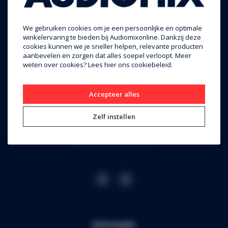
We gebruiken cookies om je een persoonlijke en optimale
Audiomix BV
winkelervaring te bieden bij Audiomixonline. Dankzij deze
cookies kunnen we je sneller helpen, relevante producten
aanbevelen en zorgen dat alles soepel verloopt. Meer
Liersesteenweg 321
weten over cookies? Lees
hier
ons cookiebeleid.
3130 Begijnendijk (grens Aarschot)
RPR Leuven
Accepteer alles
BE0453.445.504
Zelf instellen
+32 16 49 82 41
webshop@audiomix.be
Informatie