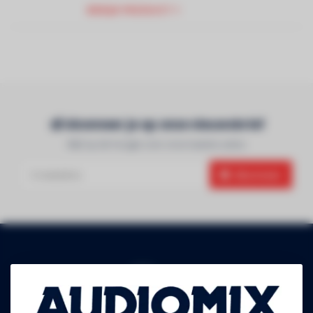
BEKIJK PRODUCT
Abonneer je op onze nieuwsbrief
Blijf op de hoogte over onze laatste acties
Abonneer