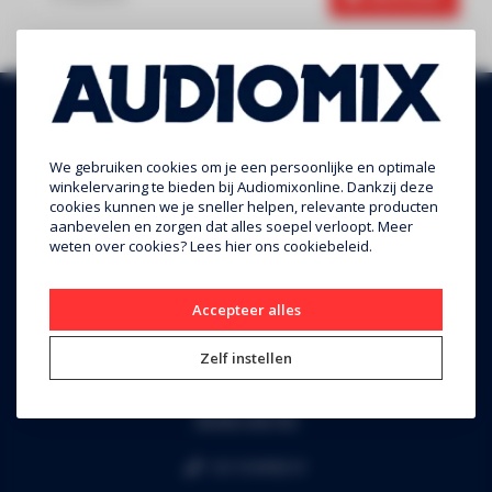
We gebruiken cookies om je een persoonlijke en optimale
winkelervaring te bieden bij Audiomixonline. Dankzij deze
cookies kunnen we je sneller helpen, relevante producten
aanbevelen en zorgen dat alles soepel verloopt. Meer
weten over cookies? Lees
hier
ons cookiebeleid.
Audiomix BV
Accepteer alles
Liersesteenweg 321
Zelf instellen
3130 Begijnendijk (grens Aarschot)
RPR Leuven
BE0453.445.504
+32 16 49 82 41