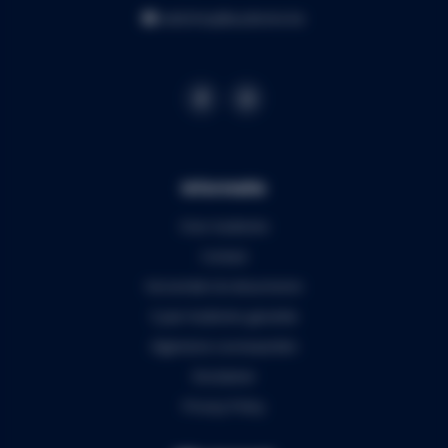
webshop@audiomix.be
Informatie
Over Audiomix
Contact
Verzenden & retourneren
5 jaar Audiomix garantie
Algemene voorwaarden
Disclaimer
Privacy Policy