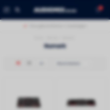
0
MENU
Thuis geleverd binnen 1-2 werkdagen!
Home
/
Merken
/
Numark
Numark