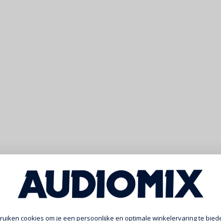
uiken cookies om je een persoonlijke en optimale winkelervaring te biede