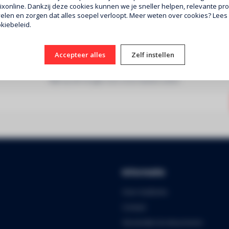
xonline. Dankzij deze cookies kunnen we je sneller helpen, relevante pr
len en zorgen dat alles soepel verloopt. Meer weten over cookies? Lees
kiebeleid.
Accepteer alles
Zelf instellen
Abonneer je op onze nieuwsbrief
Blijf op de hoogte over onze laatste acties
Informatie
Over Audiomix
Contact
Verzenden & retourneren