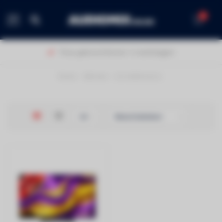
0
MENU
Thuis geleverd binnen 1-2 werkdagen!
Home
/
Merken
/
LG elektronics