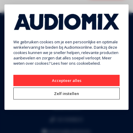
We gebruiken cookies om je een persoonlijke en optimale
winkelervaring te bieden bij Audiomixonline. Dankzij deze
cookies kunnen we je sneller helpen, relevante producten
aanbevelen en zorgen dat alles soepel verloopt. Meer
weten over cookies? Lees
hier
ons cookiebeleid.
Audiomix BV
Accepteer alles
Liersesteenweg 321
3130 Begijnendijk (grens Aarschot)
Zelf instellen
RPR Leuven
BE0453.445.504
+32 16 49 82 41
webshop@audiomix.be