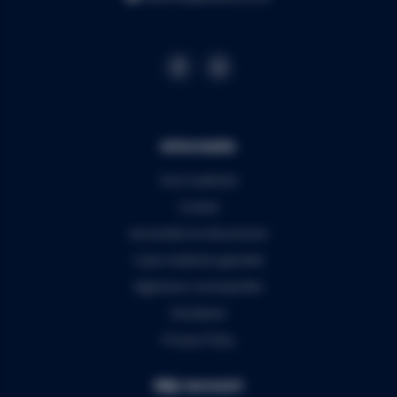
Informatie
Over Audiomix
Contact
Verzenden & retourneren
5 jaar Audiomix garantie
Algemene voorwaarden
Disclaimer
Privacy Policy
Mijn account