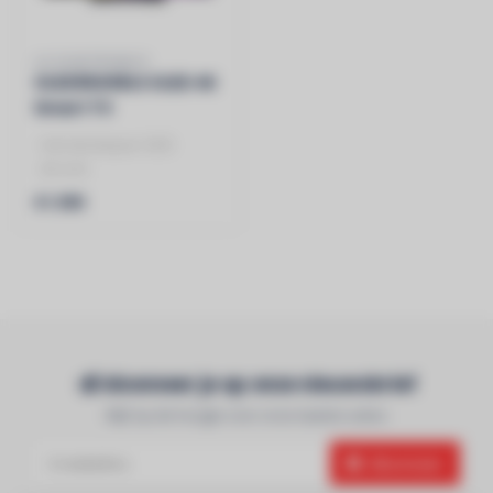
LG ELEKTRONICS
OLED65G56LS OLED 4K
Smart TV
- introductiejaar 2025
- 65 inch
- 120Hz
€1.999
Abonneer je op onze nieuwsbrief
Blijf op de hoogte over onze laatste acties
Abonneer