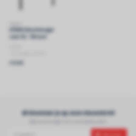
KÖNIG
KÖNIG Muurbeugel
vast 32 - 55 inch
KÖNIG
- bevestigt u een TV
extreem dicht tegen de
€19,99
muur
- slanke en strakke d..
Abonneer je op onze nieuwsbrief
Blijf op de hoogte over onze laatste acties
Abonneer