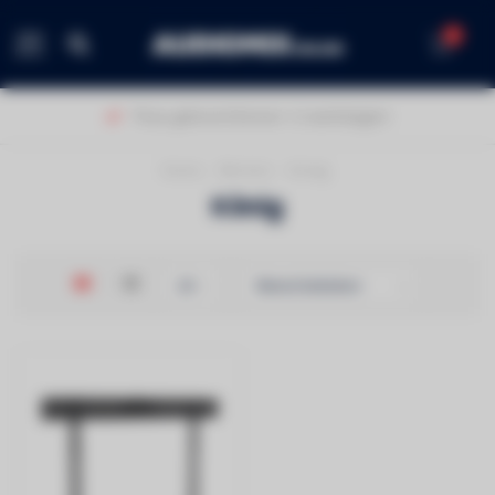
0
MENU
Thuis geleverd binnen 1-2 werkdagen!
Home
/
Merken
/
König
König