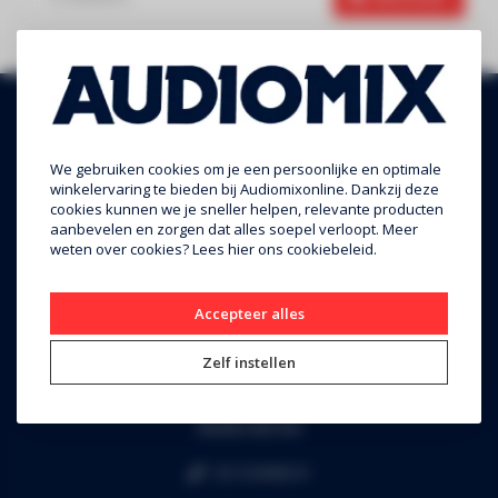
We gebruiken cookies om je een persoonlijke en optimale
winkelervaring te bieden bij Audiomixonline. Dankzij deze
cookies kunnen we je sneller helpen, relevante producten
aanbevelen en zorgen dat alles soepel verloopt. Meer
weten over cookies? Lees
hier
ons cookiebeleid.
Audiomix BV
Accepteer alles
Liersesteenweg 321
Zelf instellen
3130 Begijnendijk (grens Aarschot)
RPR Leuven
BE0453.445.504
+32 16 49 82 41