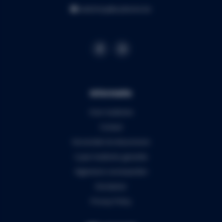
webshop@audiomix.be
Informatie
Over Audiomix
Contact
Verzenden & retourneren
5 jaar Audiomix garantie
Algemene voorwaarden
Disclaimer
Privacy Policy