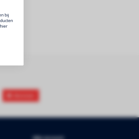
n bij
oducten
hier
Abonneer
Mijn account