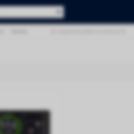
ct
Merken
€50!
Klanten beoordelen ons met een 9,0!