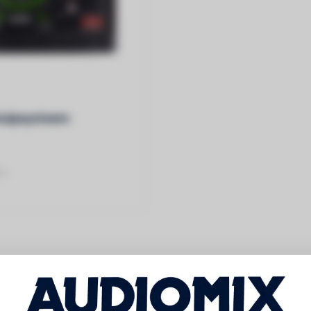
jhulpsysteem
ni