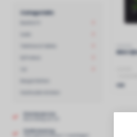
Categorieën
Beeld & TV
Audio
Telefonie & Tablets
COYOTE
Mini ri
DJ Produce
Car
COYOTE
- Coyote Mi
Bang & Olufsen
€99
Huishouden & Koken
Klantenservice
Beoordeling van 9,0!
Snelle levering
Thuis geleverd binnen 1-2 werkdagen!