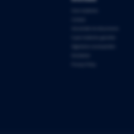
Over Audiomix
Contact
Verzenden & retourneren
5 jaar Audiomix garantie
Algemene voorwaarden
Disclaimer
Privacy Policy