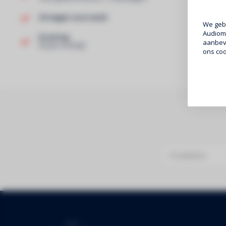
Uit eigen voorraad!
We gebr
Audiomi
Ervaring
aanbeve
40 jaar ervaring!
ons coo