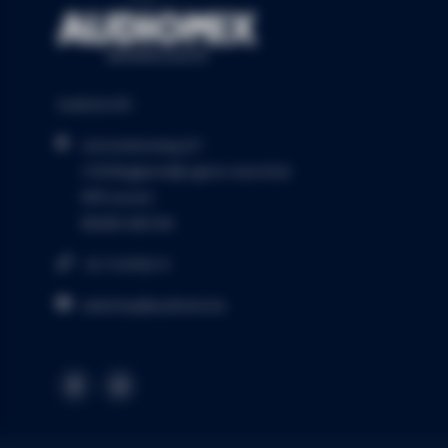
Audiomix BV
Liersesteenweg 321
3130 Begijnendijk (grens Aarschot)
RPR Leuven
BE0453.445.504
+32 16 49 82 41
webshop@audiomix.be