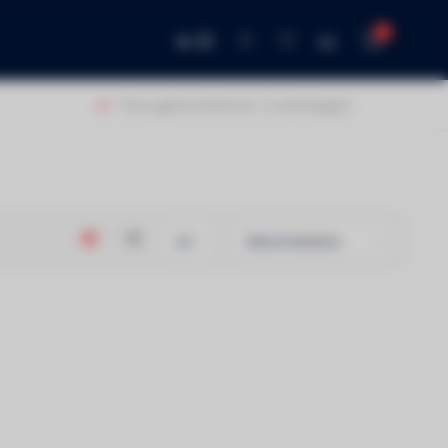
0
NL
Thuis geleverd binnen 1-2 werkdagen!