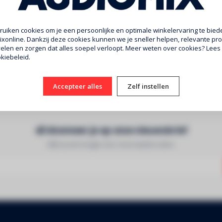
uiken cookies om je een persoonlijke en optimale winkelervaring te biede
xonline. Dankzij deze cookies kunnen we je sneller helpen, relevante pr
len en zorgen dat alles soepel verloopt. Meer weten over cookies? Lees
kiebeleid.
Accepteer alles
Zelf instellen
Abonneer je op onze nieuwsbrief
Blijf op de hoogte over onze laatste acties