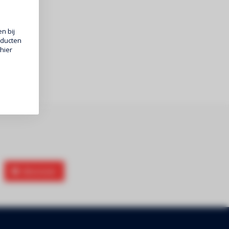
n bij
oducten
hier
Abonneer