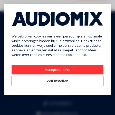
We gebruiken cookies om je een persoonlijke en optimale
winkelervaring te bieden bij Audiomixonline. Dankzij deze
cookies kunnen we je sneller helpen, relevante producten
aanbevelen en zorgen dat alles soepel verloopt. Meer
weten over cookies? Lees
hier
ons cookiebeleid.
Audiomix BV
Accepteer alles
Liersesteenweg 321
3130 Begijnendijk (grens Aarschot)
Zelf instellen
RPR Leuven
BE0453.445.504
+32 16 49 82 41
webshop@audiomix.be