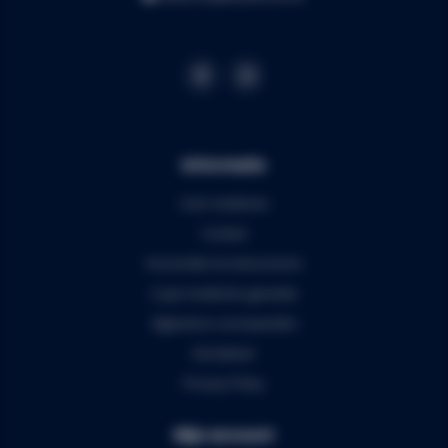
Informatie
Over Audiomix
Contact
Verzenden & retourneren
5 jaar Audiomix garantie
Algemene voorwaarden
Disclaimer
Privacy Policy
Mijn account