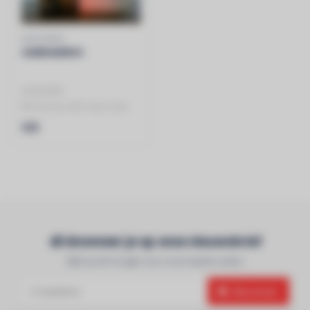
AUDIOMIX
cadeaubon
AUDIOMIX
Ben je op zoek naar naar
een cadeau voor een
€25
verjaardag of zomaar als ..
Abonneer je op onze nieuwsbrief
Blijf op de hoogte over onze laatste acties
Abonneer