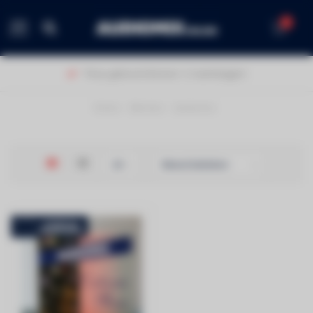
0
MENU
Thuis geleverd binnen 1-2 werkdagen!
Home
/
Merken
/
Audiomix