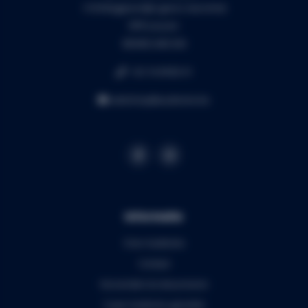
3130 Begijnendijk (grens Aarschot)
RPR Leuven
BE0453.445.504
+32 16 49 82 41
webshop@audiomix.be
Informatie
Over Audiomix
Contact
Verzenden & retourneren
5 jaar Audiomix garantie