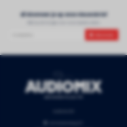
Abonneer je op onze nieuwsbrief
Blijf op de hoogte over onze laatste acties
Abonneer
Audiomix BV
Liersesteenweg 321