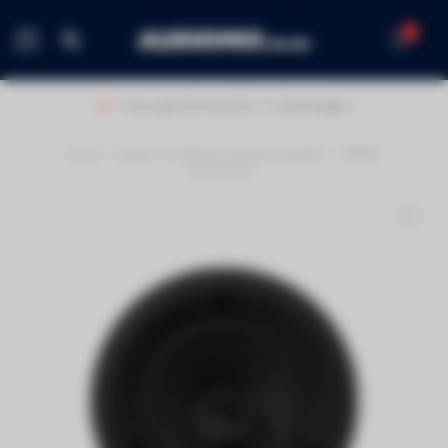
0
MENU
Thuis geleverd binnen 1-2 werkdagen!
Home
/
Bowers & Wilkins inbouw speaker CCM664
(prijs/stuk)