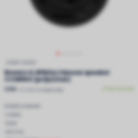
BOWERS & WILKINS
Bowers & Wilkins inbouw speaker
CCM664 (prijs/stuk)
€350
Op voorraad
Incl. btw & recyclagebijdrage
BOWERS & WILKINS
-CCM664
-ROND
-PER STUK