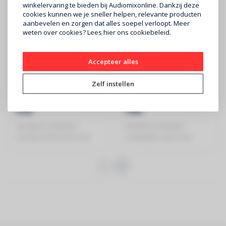
winkelervaring te bieden bij Audiomixonline. Dankzij deze
cookies kunnen we je sneller helpen, relevante producten
aanbevelen en zorgen dat alles soepel verloopt. Meer
weten over cookies? Lees
hier
ons cookiebeleid.
Accepteer alles
BOWERS & WILKINS
BOWERS & WILKINS
inbouw speaker
inbouw speaker
Zelf instellen
CCM362 rond
CCM663RD
(prijs/stuk)
(prijs/stuk)
€200
€480
-BOWERS & WILKINS -
BOWERS & WILKINS -
CCM362 ROND PER STUK
CCM663RD -PER STUK -
PLAFOND SPEAKERS