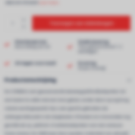
-INBOUW SPEAKER
Lees meer..
Toevoegen aan winkelwagen
Klantenservice
Snelle levering
Beoordeling van 9,0!
Thuis geleverd binnen 1-2
werkdagen!
Uit eigen voorraad!
Ervaring
40 jaar ervaring!
Productomschrijving
De CCM664 is een geavanceerde tweeweg-plafondluidspreker om
een kamer te vullen met een mooi geluid, zonder dat er op erg hoog
volume wordt gespeeld. Hij is zeer goed te gebruiken als
achtergrondmuziek in de slaapkamer of keuken en is bovendien erg
geschikt als zij-, plafond- of achterluidspreker voor een serieuze
home-cinema. De CI600 waar deze speaker onderdeel van uitmaakt