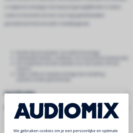
is ongekend veelzijdig in de toepassingsmogelijkheden in iedere
ruimte en kenmerkt zich door een hoge geluidskwaliteit
gecombineerd met innovatief installatiegemak.
Ronde inbouw speaker voor plafond montage
Gekantelde tweeter, instelbaar voor de perfecte luisterpositie
EQ-schakelaar met drie standen voor een betere off-axis
respons
Super snelle en simpele montage door QuickDog
systeem
zonder gereedschap
Specificaties
Gerelateerde producten
We gebruiken cookies om je een persoonlijke en optimale