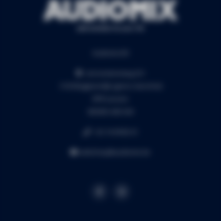
Audiomix BV
Liersesteenweg 321
3130 Begijnendijk (grens Aarschot)
RPR Leuven
BE0453.445.504
+32 16 49 82 41
webshop@audiomix.be