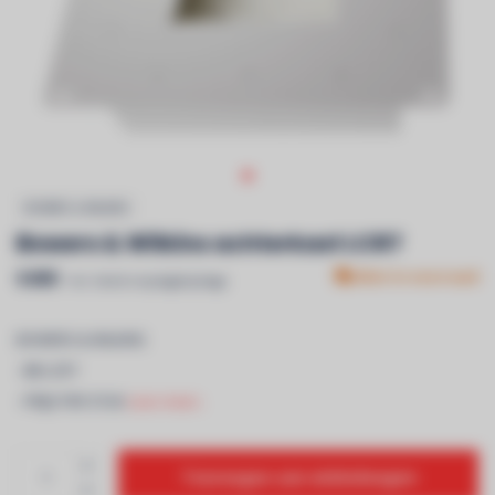
BOWERS & WILKINS
Bowers & Wilkins achterkast LCR7
€400
Niet in voorraad
Incl. btw & recyclagebijdrage
BOWERS & WILKINS
- BB LCR7
- PRIJS PER STUK
Lees meer..
Toevoegen aan winkelwagen