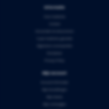
Informatie
Over Audiomix
Contact
Verzenden & retourneren
5 jaar Audiomix garantie
Algemene voorwaarden
Disclaimer
Privacy Policy
Mijn account
Account informatie
Mijn bestellingen
Mijn tickets
Mijn verlanglijst