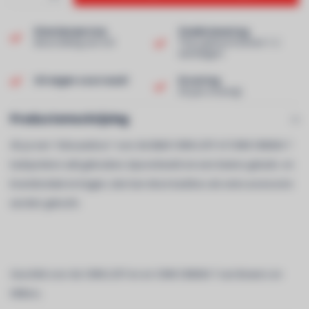
Klantenservice
Snelle levering
Beoordeling van 9,0!
Thuis geleverd binnen 1-2
werkdagen!
Uit eigen voorraad!
Ervaring
40 jaar ervaring!
Productomschrijving
Als je een "inbouwdoos" voor de B&W CWM LCR7 of CWM CINEMA 7
luidsprekers wilt gebruiken, bijvoorbeeld om een betere geluids- en
brandisolatie te krijgen, dan kan deze backbox als extra accessoire
worden gekocht.
Geschikt voor de CWM LCR7 en en CWM CINEMA 7 van Bowers en
Wilkins.