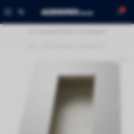
0
MENU
Thuis geleverd binnen 1-2 werkdagen!
Home
/
Bowers & Wilkins achterkast LCR7