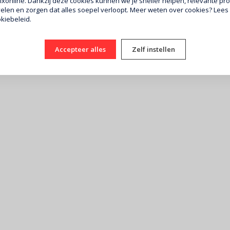
xonline. Dankzij deze cookies kunnen we je sneller helpen, relevante pr
len en zorgen dat alles soepel verloopt. Meer weten over cookies? Lees
kiebeleid.
Accepteer alles
Zelf instellen